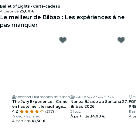
Ballet of Lights - Carte-cadeau
À partir de
25,00 €
Le meilleur de Bilbao : Les expériences à ne
pas manquer
Sociedad Filarmónica de Bilbao
SANTANA 27 ARETOA
M
The Jury Experience – Crime
Nanpa Básico au Santana 27,
FOR
en haute mer : le naufrage
Bilbao 2026
PRE
d’une amitié
4.2
(277)
31 oct.
11 se
19 déc. - 22 janv.
À partir de
34,00 €
À pa
À partir de
18,50 €