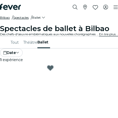
Bilbao
Spectacles
Ballet
Spectacles de ballet à Bilbao
Des chefs-d'œuvre emblématiques aux nouvelles chorégraphies audacieuses, Bilbao offre une gamme variée de spectacles de ballet pour captiver les publics de tous âges. Laisse-toi emporter par les enchaînements et les costumes époustouflants et par les récits émouvants caractéristiques de cette forme d'art.
En lire plus...
Ballet
Tout
Théâtre
Date
1
expérience