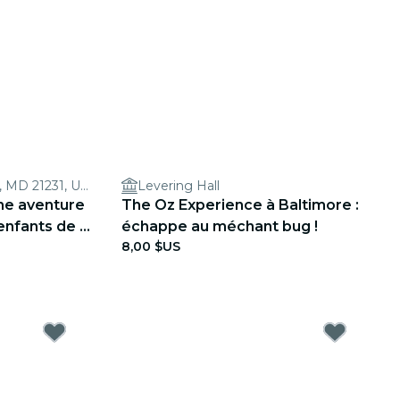
737 S Broadway, Baltimore, MD 21231, USA
Levering Hall
une aventure
The Oz Experience à Baltimore :
enfants de 4
échappe au méchant bug !
8,00 $US