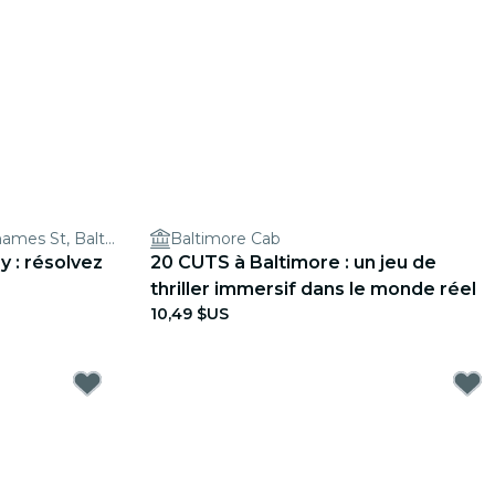
800 South Broadway at, Thames St, Baltimore, MD 21231, USA
Baltimore Cab
 : résolvez
20 CUTS à Baltimore : un jeu de
thriller immersif dans le monde réel
10,49 $US