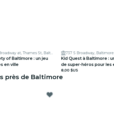
800 South Broadway at, Thames St, Baltimore, MD 21231
ty of Baltimore : un jeu
Kid Quest à Baltimore : 
s en ville
de super-héros pour les 
8,00 $US
à 8 ans
s près de Baltimore