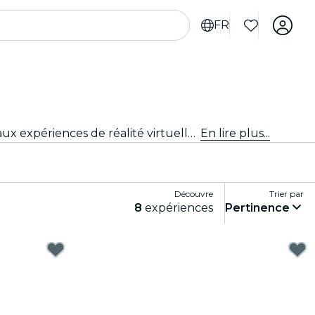
FR
Plonge dans un monde de plaisir et de divertissement avec les meilleurs jeux de Baltimore. Des jeux de société aux expériences de réalité virtuelle, il y en a pour tous les goûts.
En lire plus...
Découvre
Trier par
8
expériences
Pertinence