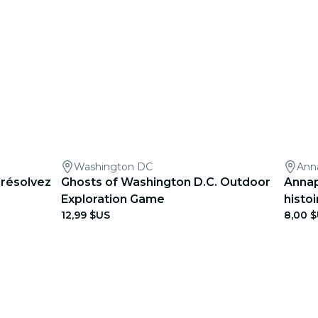
Washington DC
Anna
 résolvez
Ghosts of Washington D.C. Outdoor
Annap
Exploration Game
histo
12,99 $US
8,00 