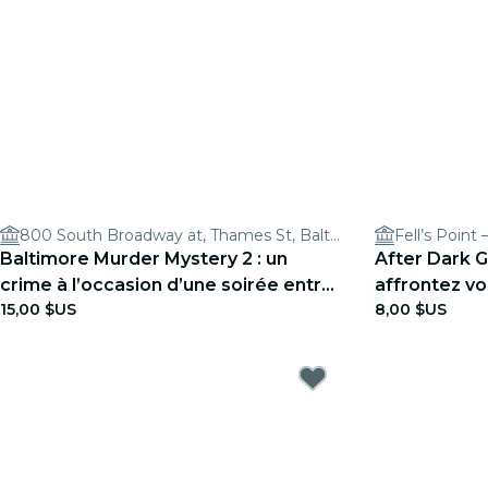
800 South Broadway at, Thames St, Baltimore, MD 21231, USA
Fell’s Point
Baltimore Murder Mystery 2 : un
After Dark G
crime à l’occasion d’une soirée entre
affrontez vo
15,00 $US
8,00 $US
amis