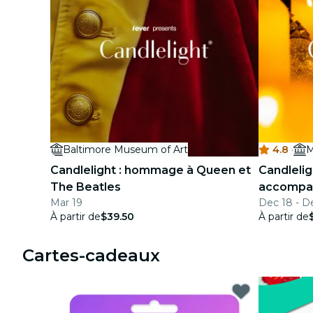
Baltimore Museum of Art
4.8
·
Candlelight : hommage à Queen et
Candlelig
The Beatles
accompa
Mar 19
Dec 18 - D
À partir de
$39.50
À partir de
Cartes-cadeaux