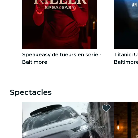
visites urbaines
concerts
restaurants
cinéma
Speakeasy de tueurs en série -
Titanic: 
Baltimore
Baltimor
1
1
2
2
Spectacles