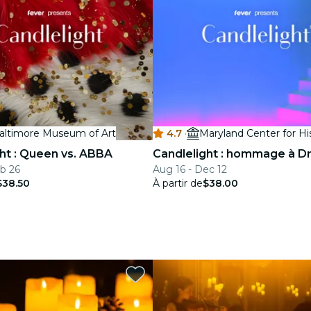
altimore Museum of Art
4.7
·
ht : Queen vs. ABBA
Candlelight : hommage à D
eb 26
Aug 16 - Dec 12
$38.50
À partir de
$38.00