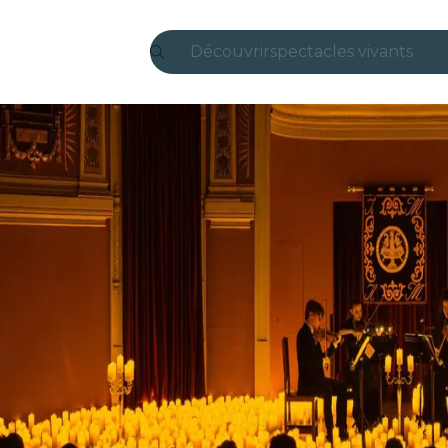
Découvrir
spectacles vivants
Madrid
Candlelight
Londres
expériences et villes
São Paulo
expositions
Séoul
visites urbaines
concerts