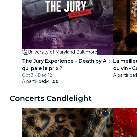
University of Maryland Baltimore
The Jury Experience – Death by AI :
La meill
qui paie le prix ?
du vin - 
Oct 3 - Dec 12
À partir de
À partir de
$41.00
Concerts Candlelight