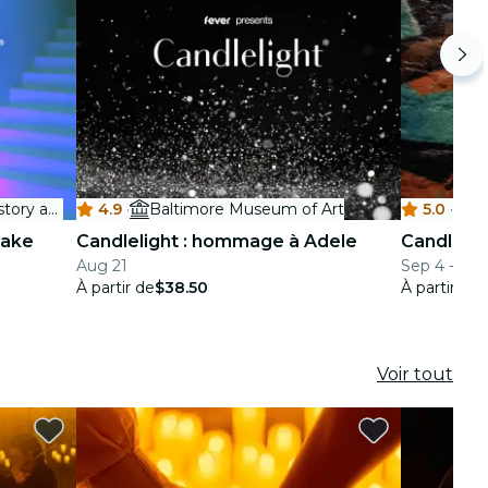
Maryland Center for History and Culture
4.9
·
Baltimore Museum of Art
5.0
·
B
rake
Candlelight : hommage à Adele
Candlelig
Aug 21
Sep 4 - Feb
À partir de
$38.50
À partir de
$
Voir tout