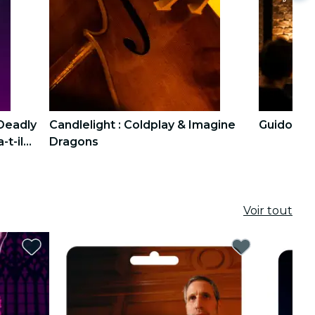
Deadly
Candlelight : Coldplay & Imagine
Guidon d'i
-t-il
Dragons
4
4
5
5
Voir tout