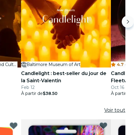
Maryland Center for History and Culture
Baltimore Museum of Art
4.7
·
Candlelight : best-seller du jour de
Candleli
la Saint-Valentin
Fleetwoo
Feb 12
Oct 16 - No
À partir de
$38.50
À partir de
Voir tout