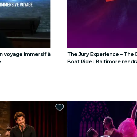
Un voyage immersif à
The Jury Experience – The 
e
Boat Ride : Baltimore rendra
justice ?
3
3