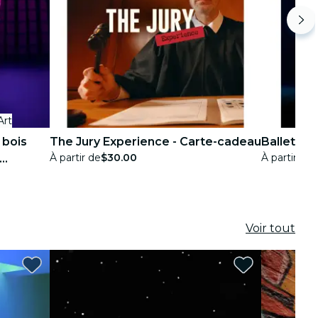
Art
 bois
The Jury Experience - Carte-cadeau
Ballet of
À partir de
$30.00
À partir de
Voir tout