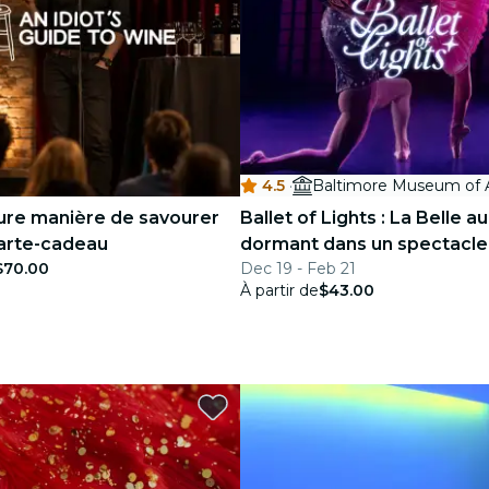
4.5
·
Baltimore Museum of 
eure manière de savourer
Ballet of Lights : La Belle au
Carte-cadeau
dormant dans un spectacle
$70.00
Dec 19 - Feb 21
étincelant
À partir de
$43.00