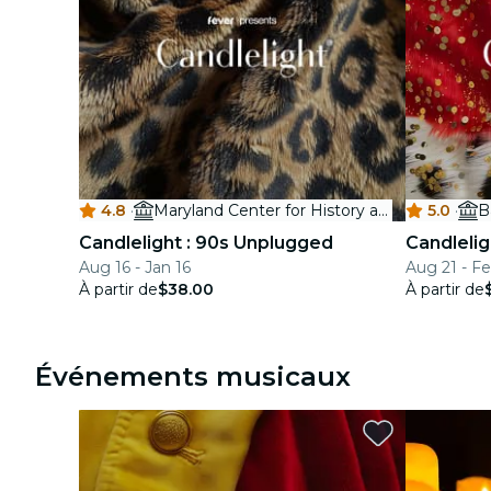
4.8
·
Maryland Center for History and Culture
5.0
·
B
Candlelight : 90s Unplugged
Candlelig
Aug 16 - Jan 16
Aug 21 - F
À partir de
$38.00
À partir de
Événements musicaux