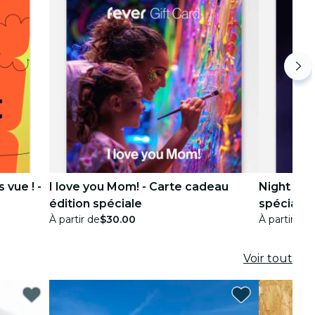
 vue ! -
I love you Mom! - Carte cadeau
Night Pas
édition spéciale
spéciale
À partir de
$30.00
À partir de
Voir tout