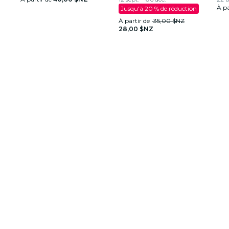
À pa
Jusqu'à 20 % de réduction
À partir de
35,00 $NZ
28,00 $NZ