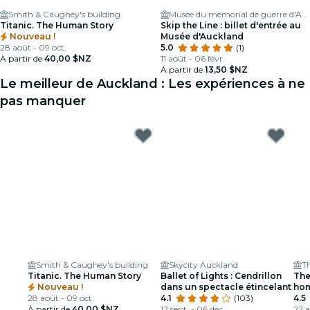
Smith & Caughey's building
Musée du mémorial de guerre d'Auckland
Titanic. The Human Story
Skip the Line : billet d'entrée au
Nouveau !
Musée d'Auckland
28 août - 09 oct.
5.0
(1)
À partir de
40,00 $NZ
11 août - 06 févr.
À partir de
13,50 $NZ
Le meilleur de Auckland : Les expériences à ne
pas manquer
Smith & Caughey's building
Skycity Auckland
T
Titanic. The Human Story
Ballet of Lights : Cendrillon
The
Nouveau !
dans un spectacle étincelant
hom
28 août - 09 oct.
4.1
(103)
Lou
4.5
À partir de
40,00 $NZ
12 sept. - 06 déc.
22 a