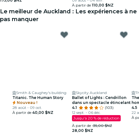
175,00 $NZ
09 août - 04 févr.
À partir de
110,00 $NZ
Le meilleur de Auckland : Les expériences à ne
pas manquer
Smith & Caughey's building
Skycity Auckland
T
Titanic. The Human Story
Ballet of Lights : Cendrillon
The
Nouveau !
dans un spectacle étincelant
hom
28 août - 09 oct.
4.1
(103)
Lou
4.5
À partir de
40,00 $NZ
12 sept. - 06 déc.
22 a
À pa
Jusqu'à 20 % de réduction
À partir de
35,00 $NZ
28,00 $NZ