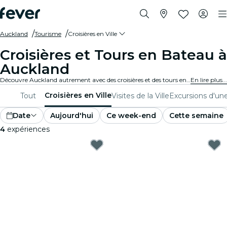
Auckland
Tourisme
Croisières en Ville
Croisières et Tours en Bateau à
Auckland
Découvre Auckland autrement avec des croisières et des tours en bateau. Admire les monuments emblématiques et les vues à couper le souffle de la ville en traversant des eaux sereines. Les croisières et les tours en bateau à Auckland t'embarqueront dans une aventure sans pareil.
En lire plus...
Croisières en Ville
Tout
Visites de la Ville
Excursions d'un
Date
Aujourd'hui
Ce week-end
Cette semaine
4
expériences