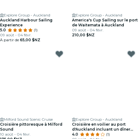
Explore Group - Auckland
Explore Group - Auckland
Auckland Harbour Sailing
America's Cup Sailing sur le port
Experience
de Waitemata à Auckland
5.0
(1)
09 août - 04 févr.
09 août - 04 févr.
210,00 $NZ
À partir de
65,00 $NZ
Milford Sound Scenic Cruise
Explore Group - Auckland
Croisière pittoresque à Milford
Croisière en voilier au port
Sound
d'Auckland incluant un dîner
10 août - 04 févr.
trois services
4.0
(1)