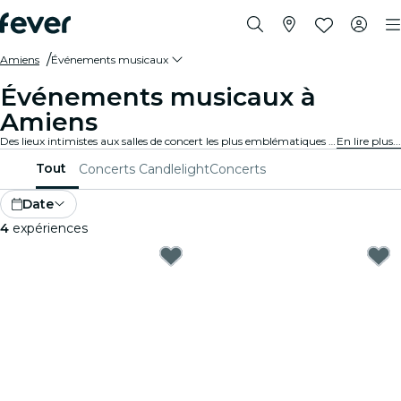
Amiens
Événements musicaux
Événements musicaux à
Amiens
Des lieux intimistes aux salles de concert les plus emblématiques de la ville, Amiens vit au rythme de la musique et propose un large éventail d'événements pour tous les goûts et tous les styles.
En lire plus...
Tout
Concerts Candlelight
Concerts
Date
4
expériences