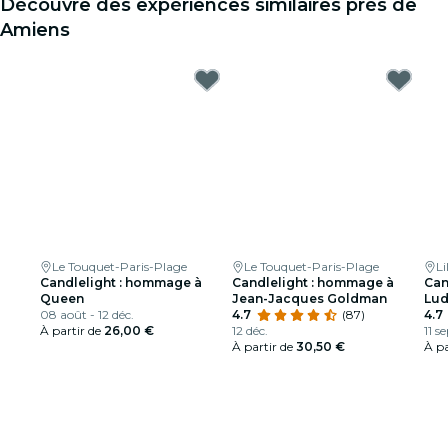
Découvre des expériences similaires près de
Amiens
Le Touquet-Paris-Plage
Le Touquet-Paris-Plage
Li
Candlelight : hommage à
Candlelight : hommage à
Can
Queen
Jean-Jacques Goldman
Lud
08 août - 12 déc.
4.7
(87)
4.7
À partir de
26,00 €
12 déc.
11 se
À partir de
30,50 €
À pa