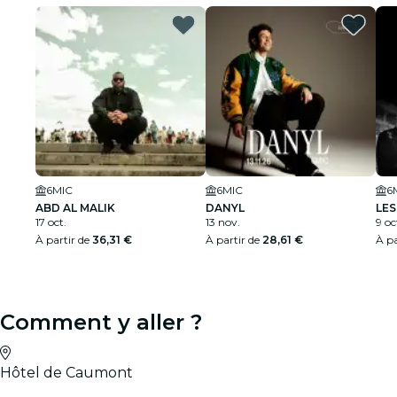
6MIC
6MIC
6
ABD AL MALIK
DANYL
LES
17 oct.
13 nov.
9 oc
À partir de
36,31 €
À partir de
28,61 €
À pa
Comment y aller ?
Hôtel de Caumont