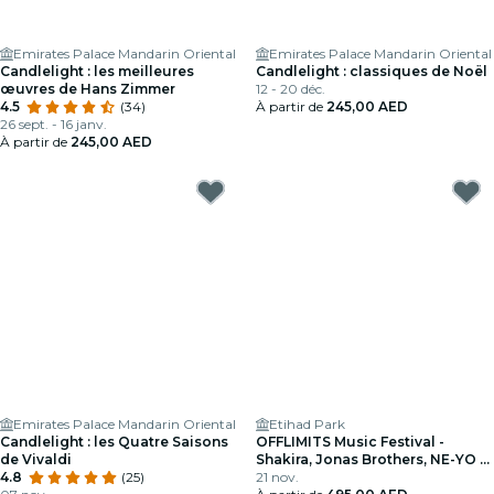
Emirates Palace Mandarin Oriental
Emirates Palace Mandarin Oriental
Candlelight : les meilleures
Candlelight : classiques de Noël
œuvres de Hans Zimmer
12 - 20 déc.
4.5
(34)
À partir de
245,00 AED
26 sept. - 16 janv.
À partir de
245,00 AED
Emirates Palace Mandarin Oriental
Etihad Park
Candlelight : les Quatre Saisons
OFFLIMITS Music Festival -
de Vivaldi
Shakira, Jonas Brothers, NE-YO et
4.8
(25)
plus
21 nov.