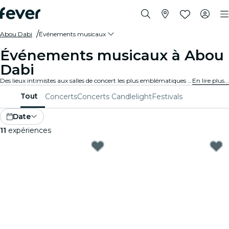
Abou Dabi
Événements musicaux
Événements musicaux à Abou
Dabi
Des lieux intimistes aux salles de concert les plus emblématiques de la ville, Abou Dabi vit au rythme de la musique et propose un large éventail d'événements pour tous les goûts et tous les styles.
En lire plus...
Tout
Concerts
Concerts Candlelight
Festivals
Date
11
expériences