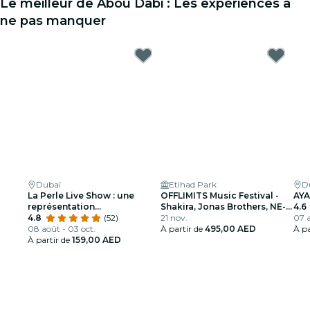
Le meilleur de Abou Dabi : Les expériences à
ne pas manquer
Dubaï
Etihad Park
D
La Perle Live Show : une
OFFLIMITS Music Festival -
AYA
représentation
Shakira, Jonas Brothers, NE-
4.6
époustouflante sous-marine
4.8
(52)
YO et plus
21 nov.
07 a
et aérienne
08 août - 03 oct.
À partir de
495,00 AED
À pa
À partir de
159,00 AED