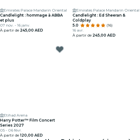
Emirates Palace Mandarin Oriental
Emirates Palace Mandarin Oriental
Candlelight : hommage à ABBA
Candlelight : Ed Sheeran &
et plus
Coldplay
07 nov. - 16 janv.
5.0
(16)
À partir de
245,00 AED
16 avr.
À partir de
245,00 AED
Etihad Arena
Harry Potter™ Film Concert
Series 2027
05 - 06 févr.
À partir de
120,00 AED