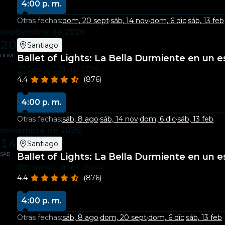
4:00 p. m.
Otras fechas:
dom, 20 sept
·
sáb, 14 nov
·
dom, 6 dic
·
sáb, 13 feb
septiembre de 2026
20
Santiago
DOM
Ballet of Lights: La Bella Durmiente en un
Centro Cultural CEINA
4.4
(876)
4:00 p. m.
Otras fechas:
sáb, 8 ago
·
sáb, 14 nov
·
dom, 6 dic
·
sáb, 13 feb
noviembre de 2026
14
Santiago
SÁB
Ballet of Lights: La Bella Durmiente en un
Centro Cultural CEINA
4.4
(876)
4:00 p. m.
Otras fechas:
sáb, 8 ago
·
dom, 20 sept
·
dom, 6 dic
·
sáb, 13 feb