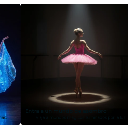
Entra a un mundo de asombro
ias.
Viaja a mundos mágicos iluminados por la luz.