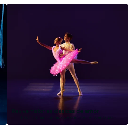
Revive historias clásicas de amor
Las historias con las que creciste, reinventadas.