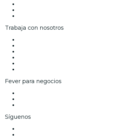
Únete al equipo
Tarjetas Regalo
Centro de asistencia
Trabaja con nosotros
Gestiona tu evento
Publica tu evento
Eventos y beneficios para empresas
Programa de Afiliados
Programa de embajadores e influencers
Colaboraciones de marca
Fever para negocios
Eventos privados y boletos de grupo
Beneficios corporativos
Tarjetas y cupones de regalo corporativos
Síguenos
Facebook
X (Twitter)