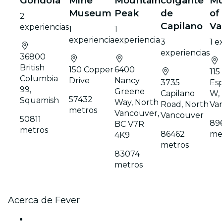
Gondola
Mine
Mountain
colgante
M
Museum
Peak
de
of
2
Capilano
Va
experiencias
1
1
experiencia
experiencia
3
1 e
experiencias
36800
British
150 Copper
6400
115
Columbia
Drive
Nancy
3735
Es
99,
Greene
Capilano
W,
57432
Squamish
Way, North
Road, North
Va
metros
Vancouver,
Vancouver
50811
89
BC V7R
metros
86462
me
4K9
metros
83074
metros
Acerca de Fever
Prensa