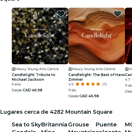
Maury Young Arts Centre
Maury Young Arts Centre
M
Candlelight: Tribute to
Candlelight: The Best of Hans
Can
Michael Jackson
Zimmer
4.7
9 ene
4.9
(7)
11 di
Desde
CAD 46.98
11 dic
Des
Desde
CAD 46.98
Lugares cerca de 4282 Mountain Square
Sea to Sky
Britannia
Grouse
Puente
M