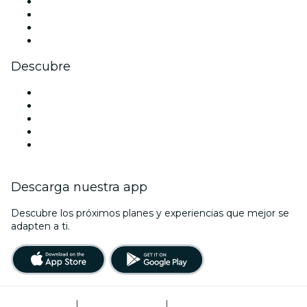
Instagram
TikTok
LinkedIn
Youtube
Descubre
Locales y espacios de eventos en Vancouver
Hoy
Mañana
Esta semana
Este fin de semana
Descarga nuestra app
Descubre los próximos planes y experiencias que mejor se
adapten a ti.
Términos de uso
|
Política de privacidad
|
Gestión de cookies