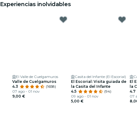
Experiencias inolvidables
El Valle de Cuelgamuros
Casita del Infante (El Escorial)
Ca
Valle de Cuelgamuros
El Escorial: Visita guiada de
El 
4.3
(1658)
la Casita del Infante
la 
07 ago - 01 nov
4.5
(94)
4.7
9,00 €
09 ago - 01 nov
07 a
5,00 €
8,0