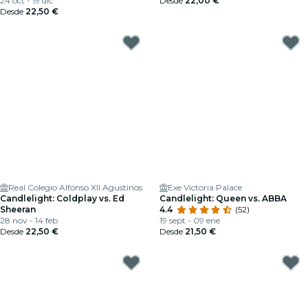
24 oct - 19 dic
Desde
22,00 €
Desde
22,50 €
Real Colegio Alfonso XII Agustinos
Exe Victoria Palace
Candlelight: Coldplay vs. Ed
Candlelight: Queen vs. ABBA
Sheeran
4.4
(52)
28 nov - 14 feb
19 sept - 09 ene
Desde
22,50 €
Desde
21,50 €