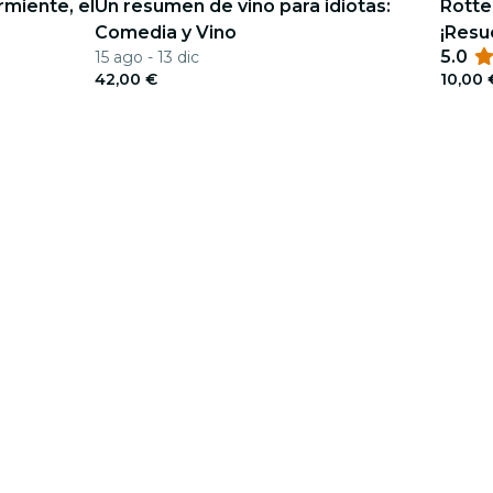
rmiente, el
Un resumen de vino para idiotas:
Rotte
Comedia y Vino
¡Resu
5.0
15 ago - 13 dic
42,00 €
10,00 