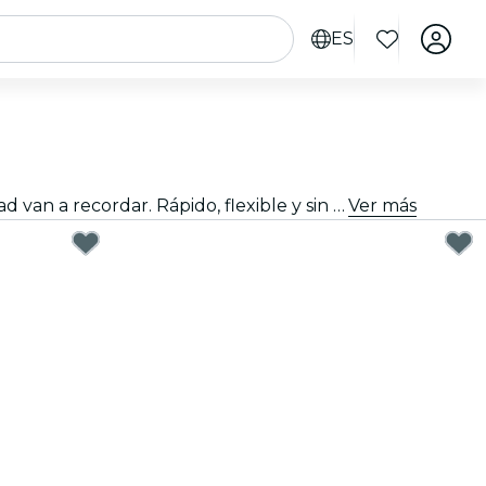
ES
Regalar bien no tiene que ser difícil. Elige la tarjeta, personaliza el importe y regala una experiencia que de verdad van a recordar. Rápido, flexible y sin margen de error.
Ver más