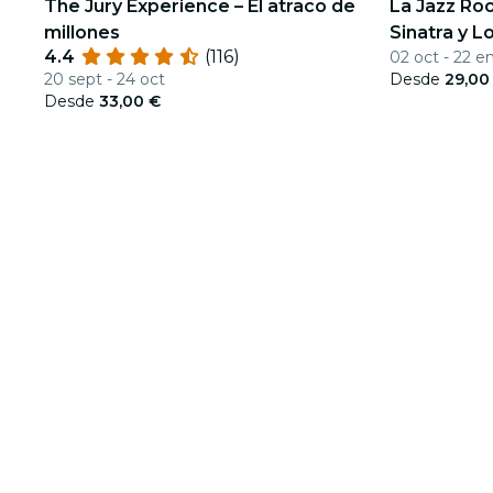
The Jury Experience – El atraco de
La Jazz Ro
millones
Sinatra y L
4.4
(116)
02 oct - 22 e
20 sept - 24 oct
Desde
29,00
Desde
33,00 €