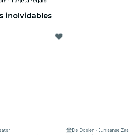
m - Tarjeta regalo
€
s inolvidables
eater
De Doelen - Jurriaanse Zaal