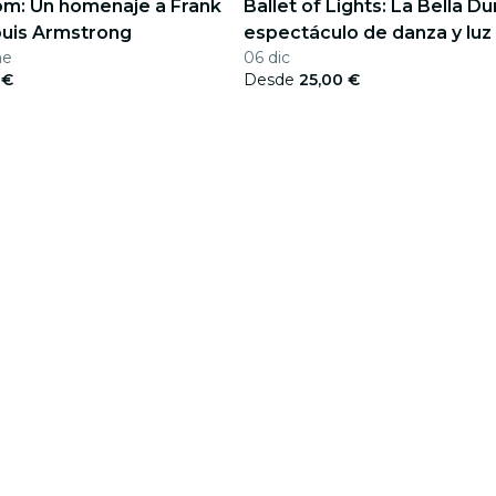
om: Un homenaje a Frank
Ballet of Lights: La Bella Du
ouis Armstrong
espectáculo de danza y luz
ne
06 dic
 €
Desde
25,00 €