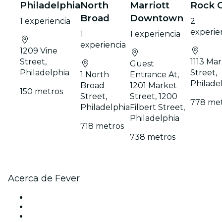
Philadelphia
North
Marriott
Rock 
Broad
Downtown
1 experiencia
2
experie
1
1 experiencia
experiencia
1209 Vine
Street,
1113 Ma
Guest
Philadelphia
Street,
1 North
Entrance At,
Philade
Broad
1201 Market
150 metros
Street,
Street, 1200
778 me
Philadelphia
Filbert Street,
Philadelphia
718 metros
738 metros
Acerca de Fever
Prensa
Únete al equipo
Tarjetas Regalo