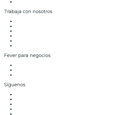
Centro de asistencia
Trabaja con nosotros
Gestiona tu evento
Publica tu evento
Eventos y beneficios para empresas
Programa de Afiliados
Programa de embajadores e influencers
Colaboraciones de marca
Fever para negocios
Eventos privados y boletos de grupo
Beneficios corporativos
Tarjetas y cupones de regalo corporativos
Síguenos
Facebook
X (Twitter)
Instagram
TikTok
LinkedIn