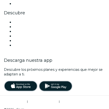
Youtube
Descubre
Locales y espacios de eventos en Filadelfia
Estados Unidos
Hoy
Mañana
Esta semana
Este fin de semana
Descarga nuestra app
Descubre los próximos planes y experiencias que mejor se
adapten a ti.
Términos de uso
|
Política de privacidad
|
Do Not Sell My Personal Information / Cookies Management