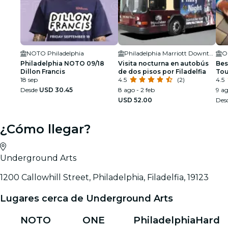
NOTO Philadelphia
Philadelphia Marriott Downtown
Philadelphia NOTO 09/18
Visita nocturna en autobús
Bes
Dillon Francis
de dos pisos por Filadelfia
Tou
18 sep
4.5
(2)
gru
4.5
Desde
USD 30.45
8 ago - 2 feb
9 ag
USD 52.00
Des
¿Cómo llegar?
Underground Arts
1200 Callowhill Street, Philadelphia, Filadelfia, 19123
Lugares cerca de Underground Arts
NOTO
ONE
Philadelphia
Hard