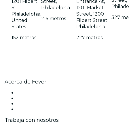
Street,
1201 Filbert
Street,
Entrance At,
Philade
St,
Philadelphia
1201 Market
Philadelphia,
Street, 1200
327 me
215 metros
United
Filbert Street,
States
Philadelphia
152 metros
227 metros
Acerca de Fever
Prensa
Únete al equipo
Tarjetas Regalo
Centro de asistencia
Trabaja con nosotros