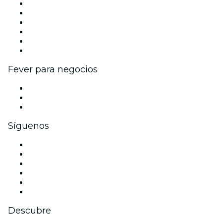
Gestiona tu evento
Publica tu evento
Eventos y beneficios para empresas
Programa de Afiliados
Programa de embajadores e influencers
Colaboraciones de marca
Fever para negocios
Eventos privados y boletos de grupo
Beneficios corporativos
Tarjetas y cupones de regalo corporativos
Síguenos
Facebook
X (Twitter)
Instagram
TikTok
LinkedIn
Youtube
Descubre