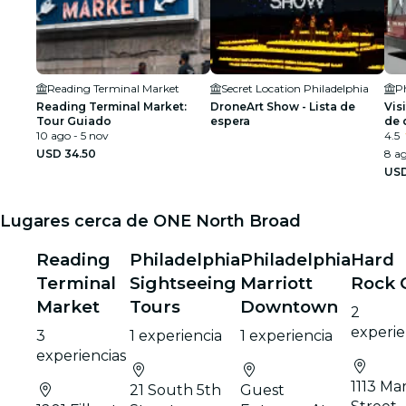
Reading Terminal Market
Secret Location Philadelphia
Reading Terminal Market:
DroneArt Show - Lista de
Vis
Tour Guiado
espera
de 
10 ago - 5 nov
4.5
USD 34.50
8 ag
USD
Lugares cerca de ONE North Broad
Reading
Philadelphia
Philadelphia
Hard
Terminal
Sightseeing
Marriott
Rock 
Market
Tours
Downtown
2
experie
3
1 experiencia
1 experiencia
experiencias
1113 Ma
21 South 5th
Guest