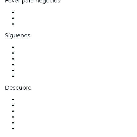
Fever para negocios
Eventos privados y boletos de grupo
Beneficios corporativos
Tarjetas y cupones de regalo corporativos
Síguenos
Facebook
X (Twitter)
Instagram
TikTok
LinkedIn
Youtube
Descubre
Locales y espacios de eventos en Filadelfia
Estados Unidos
Hoy
Mañana
Esta semana
Este fin de semana