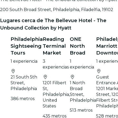
200 South Broad Street, Philadelphia, Filadelfia, 19102
Lugares cerca de The Bellevue Hotel - The
Unbound Collection by Hyatt
Philadelphia
Reading
ONE
Philadel
Sightseeing
Terminal
North
Marriott
Tours
Market
Broad
Downto
1 experiencia
3
1
1 experien
experiencias
experiencia
21 South 5th
Guest
Street,
1201 Filbert
1 North
Entrance A
Philadelphia
St,
Broad
1201 Mark
Philadelphia,
Street,
Street, 12
386 metros
United
Philadelphia
Filbert Str
States
Philadelp
513 metros
435 metros
528 metro