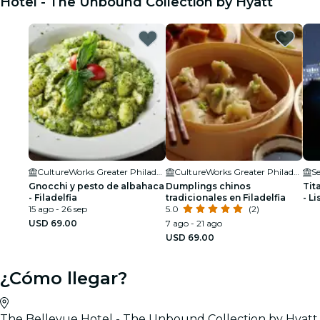
Hotel - The Unbound Collection by Hyatt
CultureWorks Greater Philadelphia
CultureWorks Greater Philadelphia
Se
Gnocchi y pesto de albahaca
Dumplings chinos
Tit
- Filadelfia
tradicionales en Filadelfia
- L
15 ago - 26 sep
5.0
(2)
USD 69.00
7 ago - 21 ago
USD 69.00
¿Cómo llegar?
The Bellevue Hotel - The Unbound Collection by Hyatt