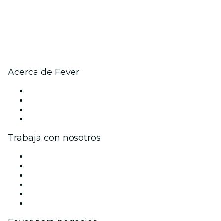
Acerca de Fever
Prensa
Únete al equipo
Tarjetas Regalo
Centro de asistencia
Trabaja con nosotros
Gestiona tu evento
Publica tu evento
Eventos y beneficios para empresas
Programa de Afiliados
Programa de embajadores e influencers
Colaboraciones de marca