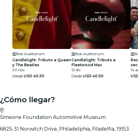
Bok Auditorium
Bok Auditorium
B
Candlelight: Tributo a Queen
Candlelight: Tributo a
Rec
y The Beatles
Fleetwood Mac
sec
20 nov
12 dic
de 
14 a
Desde
USD 40.50
Desde
USD 40.50
USD
¿Cómo llegar?
Simeone Foundation Automotive Museum
6825-31 Norwitch Drive, Philadelphia, Filadelfia, 19153