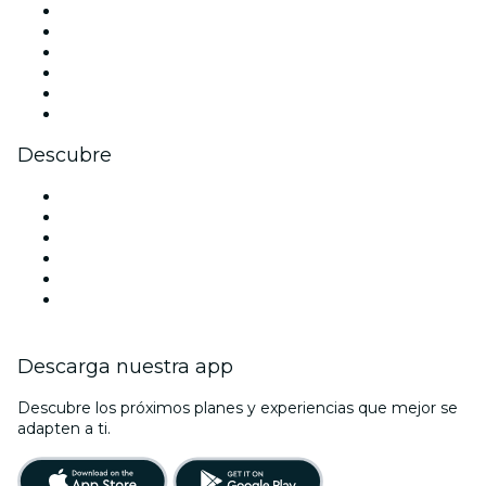
Facebook
X (Twitter)
Instagram
TikTok
LinkedIn
Youtube
Descubre
Locales y espacios de eventos en Filadelfia
Estados Unidos
Hoy
Mañana
Esta semana
Este fin de semana
Descarga nuestra app
Descubre los próximos planes y experiencias que mejor se
adapten a ti.