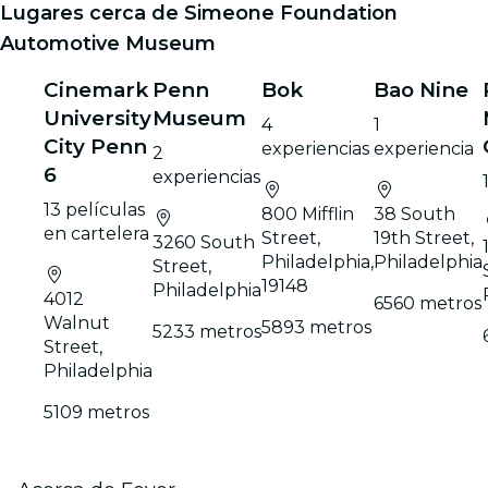
Lugares cerca de Simeone Foundation
Automotive Museum
Cinemark
Penn
Bok
Bao Nine
University
Museum
4
1
City Penn
experiencias
experiencia
2
6
experiencias
13 películas
800 Mifflin
38 South
en cartelera
Street,
19th Street,
3260 South
Philadelphia,
Philadelphia
Street,
19148
Philadelphia
4012
6560 metros
Walnut
5893 metros
5233 metros
Street,
Philadelphia
5109 metros