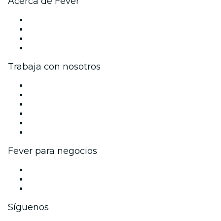
Acerca de Fever
Prensa
Únete al equipo
Tarjetas Regalo
Centro de asistencia
Trabaja con nosotros
Gestiona tu evento
Publica tu evento
Eventos y beneficios para empresas
Programa de Afiliados
Programa de embajadores e influencers
Colaboraciones de marca
Fever para negocios
Eventos privados y boletos de grupo
Beneficios corporativos
Tarjetas y cupones de regalo corporativos
Síguenos