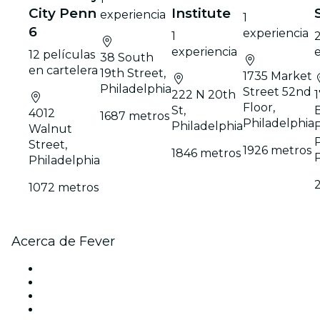
City Penn
Institute
experiencia
1
6
experiencia
1
experiencia
12 películas
38 South
en cartelera
19th Street,
1735 Market
Philadelphia
Street 52nd
222 N 20th
Floor,
St,
4012
1687 metros
Philadelphia
Philadelphia
Walnut
Street,
1926 metros
1846 metros
Philadelphia
1072 metros
Acerca de Fever
Prensa
Únete al equipo
Tarjetas Regalo
Centro de asistencia