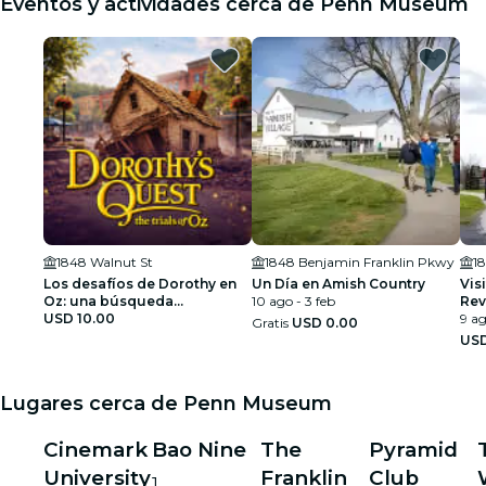
Eventos y actividades cerca de Penn Museum
1848 Walnut St
1848 Benjamin Franklin Pkwy
1
Los desafíos de Dorothy en
Un Día en Amish Country
Vis
Oz: una búsqueda
10 ago - 3 feb
Rev
exploratoria por la ciudad de
USD 10.00
Val
9 ag
Gratis
USD 0.00
Filadelfia
USD
Lugares cerca de Penn Museum
Cinemark
Bao Nine
The
Pyramid
University
Franklin
Club
1