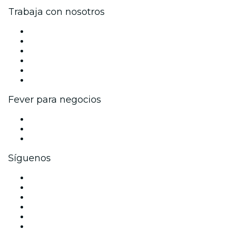
Trabaja con nosotros
Gestiona tu evento
Publica tu evento
Eventos y beneficios para empresas
Programa de Afiliados
Programa de embajadores e influencers
Colaboraciones de marca
Fever para negocios
Eventos privados y boletos de grupo
Beneficios corporativos
Tarjetas y cupones de regalo corporativos
Síguenos
Facebook
X (Twitter)
Instagram
TikTok
LinkedIn
Youtube