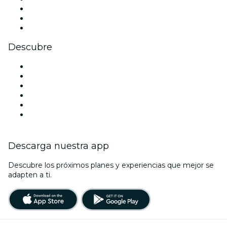
TikTok
LinkedIn
Youtube
Descubre
Locales y espacios de eventos en Filadelfia
Estados Unidos
Hoy
Mañana
Esta semana
Este fin de semana
Descarga nuestra app
Descubre los próximos planes y experiencias que mejor se
adapten a ti.