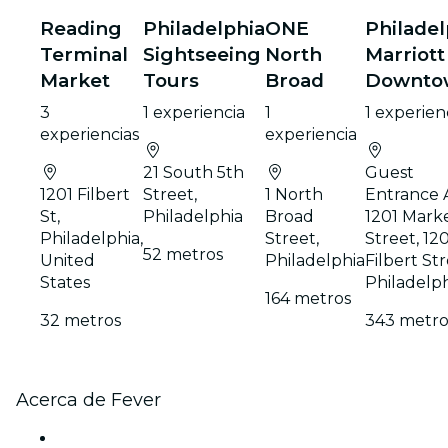
Reading
Philadelphia
ONE
Philadel
Terminal
Sightseeing
North
Marriott
Market
Tours
Broad
Downto
3
1 experiencia
1
1 experien
experiencias
experiencia
21 South 5th
Guest
1201 Filbert
Street,
1 North
Entrance A
St,
Philadelphia
Broad
1201 Mark
Philadelphia,
Street,
Street, 12
52 metros
United
Philadelphia
Filbert Str
States
Philadelp
164 metros
32 metros
343 metro
Acerca de Fever
Prensa