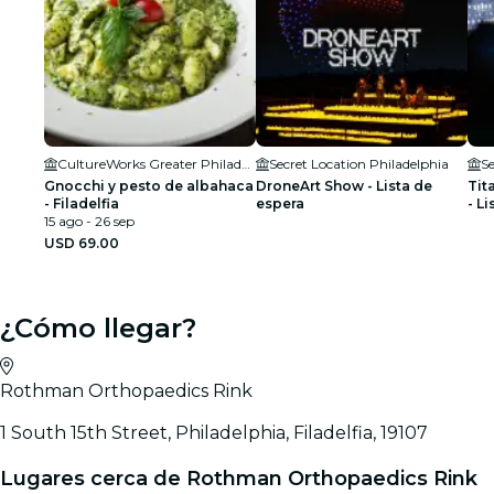
CultureWorks Greater Philadelphia
Secret Location Philadelphia
Se
Gnocchi y pesto de albahaca
DroneArt Show - Lista de
Tit
- Filadelfia
espera
- L
15 ago - 26 sep
USD 69.00
¿Cómo llegar?
Rothman Orthopaedics Rink
1 South 15th Street, Philadelphia, Filadelfia, 19107
Lugares cerca de Rothman Orthopaedics Rink