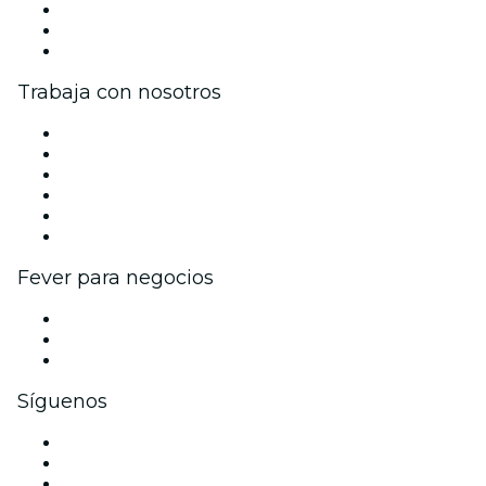
Únete al equipo
Tarjetas Regalo
Centro de asistencia
Trabaja con nosotros
Gestiona tu evento
Publica tu evento
Eventos y beneficios para empresas
Programa de Afiliados
Programa de embajadores e influencers
Colaboraciones de marca
Fever para negocios
Eventos privados y boletos de grupo
Beneficios corporativos
Tarjetas y cupones de regalo corporativos
Síguenos
Facebook
X (Twitter)
Instagram