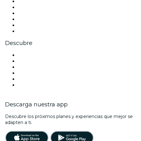
Facebook
X (Twitter)
Instagram
TikTok
LinkedIn
Youtube
Descubre
Locales y espacios de eventos en Filadelfia
Estados Unidos
Hoy
Mañana
Esta semana
Este fin de semana
Descarga nuestra app
Descubre los próximos planes y experiencias que mejor se
adapten a ti.