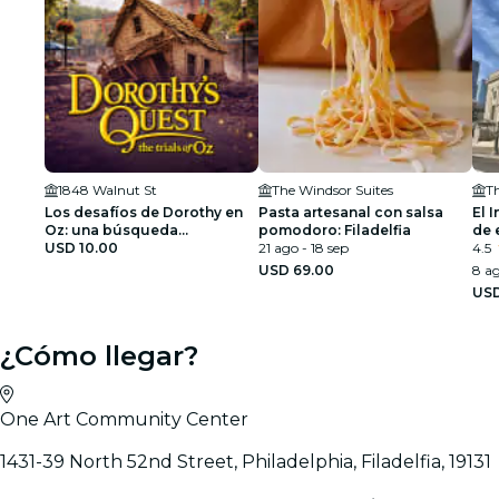
1848 Walnut St
The Windsor Suites
Th
Los desafíos de Dorothy en
Pasta artesanal con salsa
El I
Oz: una búsqueda
pomodoro: Filadelfia
de 
exploratoria por la ciudad de
USD 10.00
21 ago - 18 sep
4.5
Filadelfia
USD 69.00
8 ag
USD
¿Cómo llegar?
One Art Community Center
1431-39 North 52nd Street, Philadelphia, Filadelfia, 19131