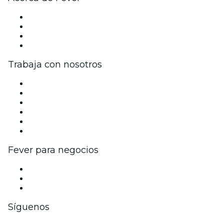
Prensa
Únete al equipo
Tarjetas Regalo
Centro de asistencia
Trabaja con nosotros
Gestiona tu evento
Publica tu evento
Eventos y beneficios para empresas
Programa de Afiliados
Programa de embajadores e influencers
Colaboraciones de marca
Fever para negocios
Eventos privados y boletos de grupo
Beneficios corporativos
Tarjetas y cupones de regalo corporativos
Síguenos