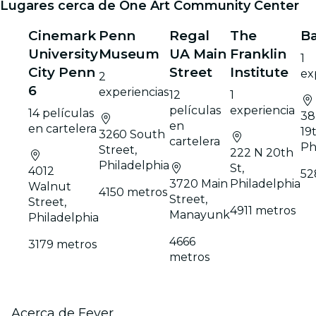
Lugares cerca de One Art Community Center
Cinemark
Penn
Regal
The
Ba
University
Museum
UA Main
Franklin
1
City Penn
Street
Institute
ex
2
6
experiencias
12
1
películas
experiencia
14 películas
38
en
en cartelera
19
3260 South
cartelera
Ph
Street,
222 N 20th
Philadelphia
St,
4012
52
3720 Main
Philadelphia
Walnut
4150 metros
Street,
Street,
4911 metros
Manayunk
Philadelphia
4666
3179 metros
metros
Acerca de Fever