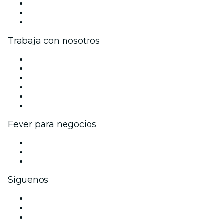
Únete al equipo
Tarjetas Regalo
Centro de asistencia
Trabaja con nosotros
Gestiona tu evento
Publica tu evento
Eventos y beneficios para empresas
Programa de Afiliados
Programa de embajadores e influencers
Colaboraciones de marca
Fever para negocios
Eventos privados y boletos de grupo
Beneficios corporativos
Tarjetas y cupones de regalo corporativos
Síguenos
Facebook
X (Twitter)
Instagram