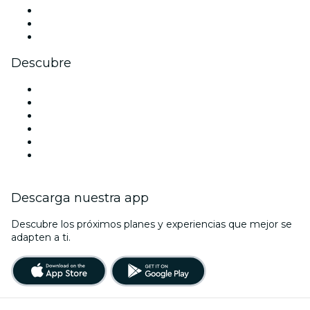
TikTok
LinkedIn
Youtube
Descubre
Locales y espacios de eventos en Filadelfia
Estados Unidos
Hoy
Mañana
Esta semana
Este fin de semana
Descarga nuestra app
Descubre los próximos planes y experiencias que mejor se
adapten a ti.