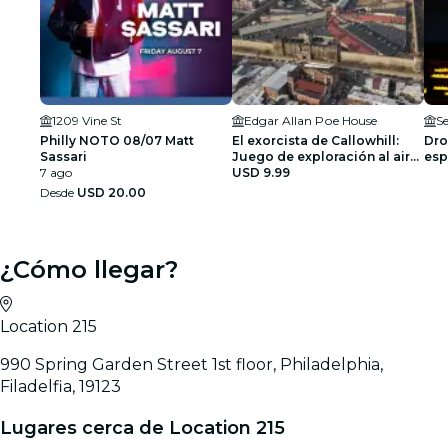
1209 Vine St
Edgar Allan Pоe House
Se
Philly NOTO 08/07 Matt
El exorcista de Callowhill:
Dro
Sassari
Juego de exploración al aire
esp
7 ago
libre de Filadelfia
USD 9.99
Desde
USD 20.00
¿Cómo llegar?
Location 215
990 Spring Garden Street 1st floor, Philadelphia,
Filadelfia, 19123
Lugares cerca de Location 215