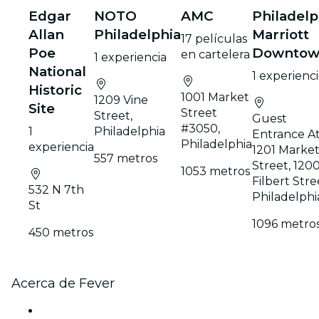
Edgar
NOTO
AMC
Philadelp
Allan
Philadelphia
Marriott
17 películas
Pоe
Downto
en cartelera
1 experiencia
National
1 experienc
Historic
1001 Market
1209 Vine
Site
Street
Street,
Guest
#3050,
1
Philadelphia
Entrance At
Philadelphia
experiencia
1201 Marke
557 metros
Street, 120
1053 metros
Filbert Stre
532 N 7th
Philadelphi
St
1096 metro
450 metros
Acerca de Fever
Prensa