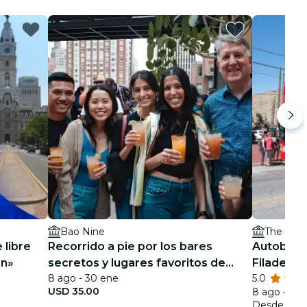
Bao Nine
The Bour
 libre
Recorrido a pie por los bares
Autobús 
in»
secretos y lugares favoritos de
Filadelfia
8 ago - 30 ene
5.0
Filadelfia
USD 35.00
8 ago - 5 n
Desde
USD