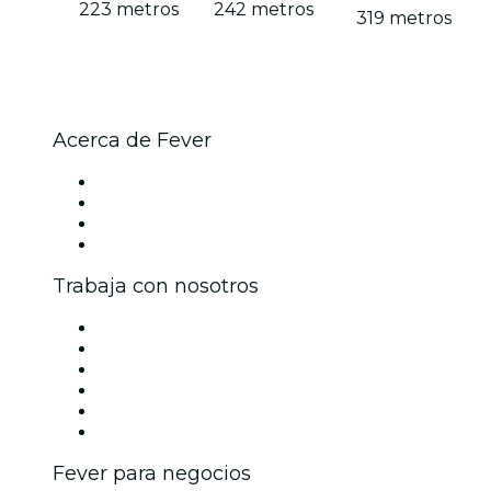
223 metros
242 metros
319 metros
Acerca de Fever
Prensa
Únete al equipo
Tarjetas Regalo
Centro de asistencia
Trabaja con nosotros
Gestiona tu evento
Publica tu evento
Eventos y beneficios para empresas
Programa de Afiliados
Programa de embajadores e influencers
Colaboraciones de marca
Fever para negocios