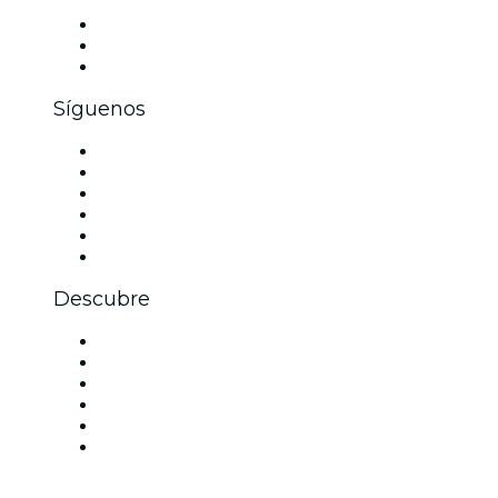
Eventos privados y boletos de grupo
Beneficios corporativos
Tarjetas y cupones de regalo corporativos
Síguenos
Facebook
X (Twitter)
Instagram
TikTok
LinkedIn
Youtube
Descubre
Locales y espacios de eventos en Filadelfia
Estados Unidos
Hoy
Mañana
Esta semana
Este fin de semana