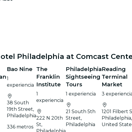
otel Philadelphia at Comcast Cente
Bao Nine
The
Philadelphia
Reading
San
Franklin
Sightseeing
Terminal
1
Institute
Tours
Market
experiencia
1
1 experiencia
3 experienci
experiencia
38 South
19th Street,
21 South 5th
1201 Filbert S
Philadelphia
222 N 20th
Street,
Philadelphia
St,
Philadelphia
United State
336 metros
Philadelphia