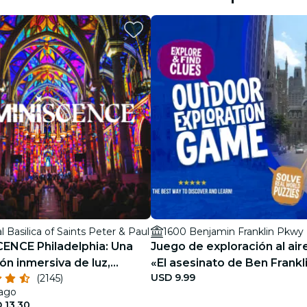
restaurantes
cine
l Basilica of Saints Peter & Paul
1600 Benjamin Franklin Pkwy
ENCE Philadelphia: Una
Juego de exploración al aire
ón inmersiva de luz,
«El asesinato de Ben Frankl
USD 9.99
(2145)
historia
 ago
 13.30