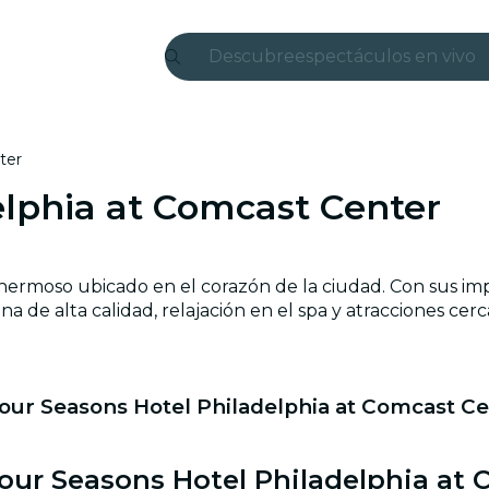
Descubre
espectáculos en vivo
Madrid
candlelight
ter
elphia at Comcast Center
Londres
experiencias y ciudad
hermoso ubicado en el corazón de la ciudad. Con sus impr
São Paulo
 de alta calidad, relajación en el spa y atracciones cerc
exposiciones
Seúl
ur Seasons Hotel Philadelphia at Comcast Ce
recorridos por la ciud
Four Seasons Hotel Philadelphia at
conciertos