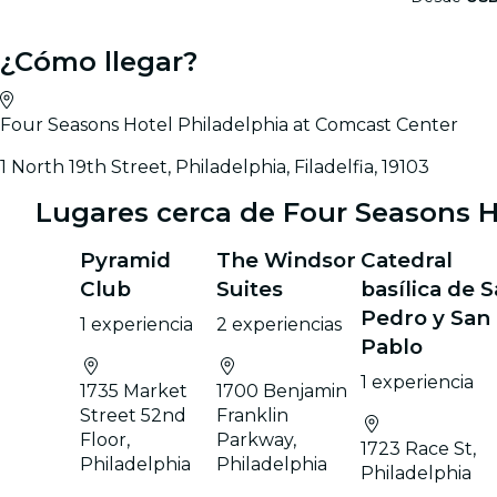
¿Cómo llegar?
Four Seasons Hotel Philadelphia at Comcast Center
1 North 19th Street, Philadelphia, Filadelfia, 19103
Lugares cerca de Four Seasons H
Pyramid
The Windsor
Catedral
Club
Suites
basílica de 
Pedro y San
1 experiencia
2 experiencias
Pablo
1 experiencia
1735 Market
1700 Benjamin
Street 52nd
Franklin
Floor,
Parkway,
1723 Race St,
Philadelphia
Philadelphia
Philadelphia