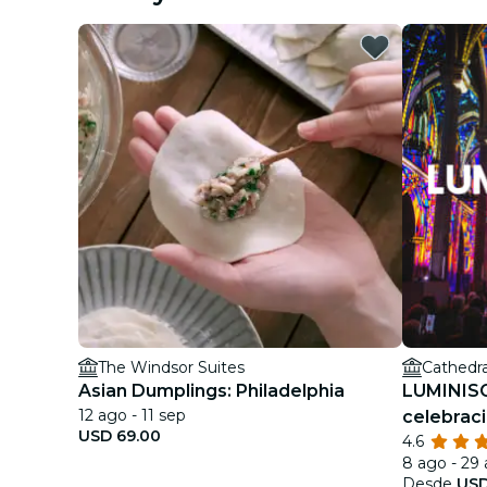
The Windsor Suites
Cathedra
Asian Dumplings: Philadelphia
LUMINISC
12 ago - 11 sep
celebraci
USD 69.00
4.6
música e 
8 ago - 29
Desde
USD