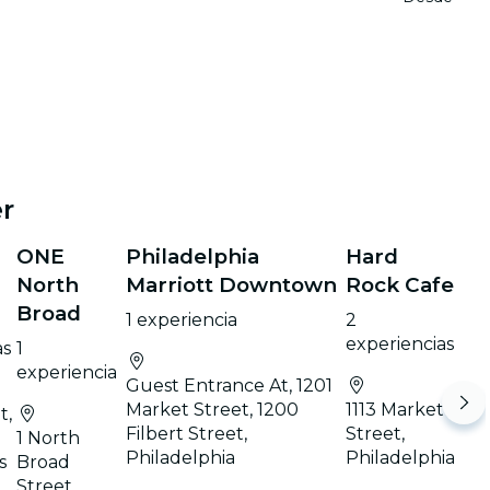
r
ONE
Philadelphia
Hard
North
Marriott Downtown
Rock Cafe
Broad
1 experiencia
2
experiencias
as
1
experiencia
Guest Entrance At, 1201
Market Street, 1200
1113 Market
t,
Filbert Street,
Street,
,
1 North
Philadelphia
Philadelphia
s
Broad
Street,