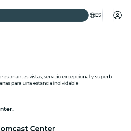
ES
es
esionantes vistas, servicio excepcional y superb
anas para una estancia inolvidable.
nter.
ad
 Comcast Center