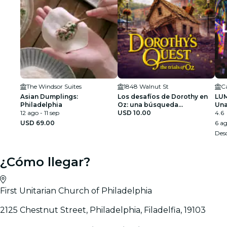
The Windsor Suites
1848 Walnut St
Asian Dumplings:
Los desafíos de Dorothy en
LUM
Philadelphia
Oz: una búsqueda
Una
12 ago - 11 sep
exploratoria por la ciudad de
USD 10.00
de 
4.6
Filadelfia
USD 69.00
6 ag
Des
¿Cómo llegar?
First Unitarian Church of Philadelphia
2125 Chestnut Street, Philadelphia, Filadelfia, 19103