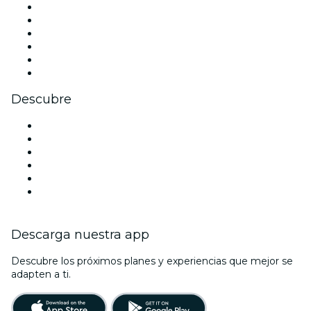
Facebook
X (Twitter)
Instagram
TikTok
LinkedIn
Youtube
Descubre
Locales y espacios de eventos en Filadelfia
Estados Unidos
Hoy
Mañana
Esta semana
Este fin de semana
Descarga nuestra app
Descubre los próximos planes y experiencias que mejor se
adapten a ti.