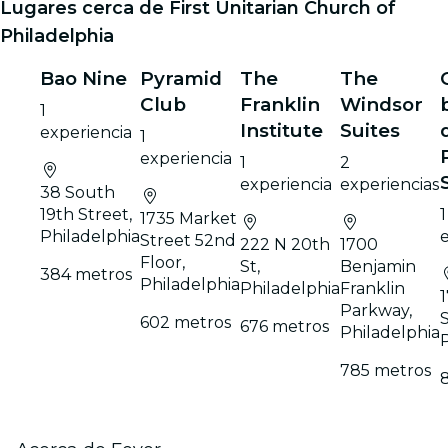
Lugares cerca de First Unitarian Church of
Philadelphia
Bao Nine
Pyramid
The
The
Club
Franklin
Windsor
1
Institute
Suites
experiencia
1
experiencia
1
2
experiencia
experiencias
38 South
19th Street,
1
1735 Market
Philadelphia
Street 52nd
222 N 20th
1700
Floor,
St,
Benjamin
384 metros
Philadelphia
Philadelphia
Franklin
Parkway,
S
602 metros
676 metros
Philadelphia
785 metros