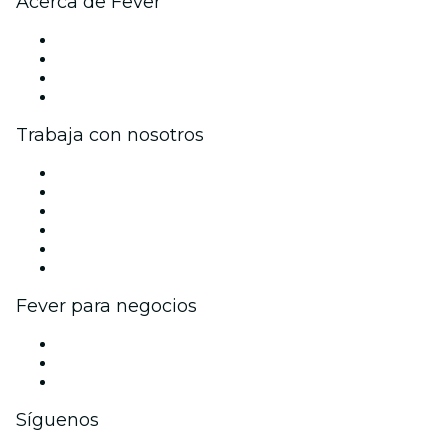
Acerca de Fever
Prensa
Únete al equipo
Tarjetas Regalo
Centro de asistencia
Trabaja con nosotros
Gestiona tu evento
Publica tu evento
Eventos y beneficios para empresas
Programa de Afiliados
Programa de embajadores e influencers
Colaboraciones de marca
Fever para negocios
Eventos privados y boletos de grupo
Beneficios corporativos
Tarjetas y cupones de regalo corporativos
Síguenos