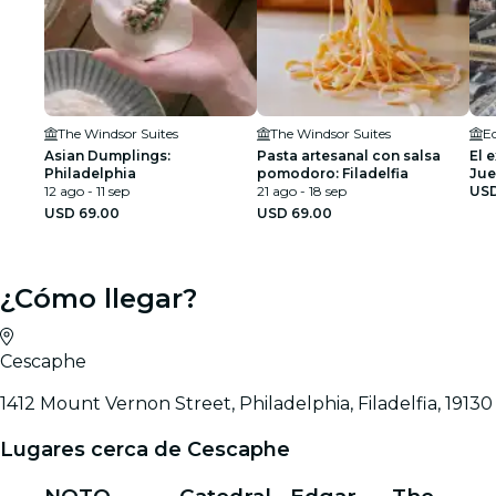
The Windsor Suites
The Windsor Suites
E
Asian Dumplings:
Pasta artesanal con salsa
El 
Philadelphia
pomodoro: Filadelfia
Jue
12 ago - 11 sep
21 ago - 18 sep
libr
USD
USD 69.00
USD 69.00
¿Cómo llegar?
Cescaphe
1412 Mount Vernon Street, Philadelphia, Filadelfia, 19130
Lugares cerca de Cescaphe