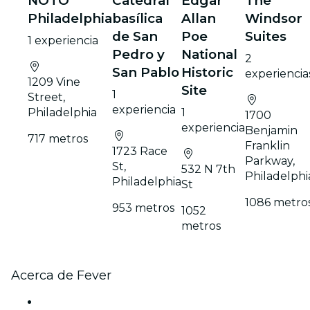
NOTO
Catedral
Edgar
The
Philadelphia
basílica
Allan
Windsor
de San
Pоe
Suites
1 experiencia
Pedro y
National
2
San Pablo
Historic
experiencia
1209 Vine
Site
1
Street,
experiencia
Philadelphia
1
1700
experiencia
Benjamin
717 metros
Franklin
1723 Race
Parkway,
St,
532 N 7th
Philadelphi
Philadelphia
St
1086 metro
953 metros
1052
metros
Acerca de Fever
Prensa