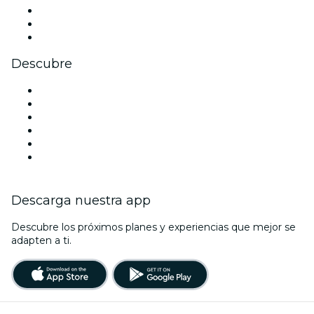
TikTok
LinkedIn
Youtube
Descubre
Locales y espacios de eventos en Filadelfia
Estados Unidos
Hoy
Mañana
Esta semana
Este fin de semana
Descarga nuestra app
Descubre los próximos planes y experiencias que mejor se
adapten a ti.