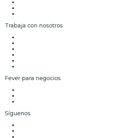
Únete al equipo
Tarjetas Regalo
Centro de asistencia
Trabaja con nosotros
Gestiona tu evento
Publica tu evento
Eventos y beneficios para empresas
Programa de Afiliados
Programa de embajadores e influencers
Colaboraciones de marca
Fever para negocios
Eventos privados y boletos de grupo
Beneficios corporativos
Tarjetas y cupones de regalo corporativos
Síguenos
Facebook
X (Twitter)
Instagram