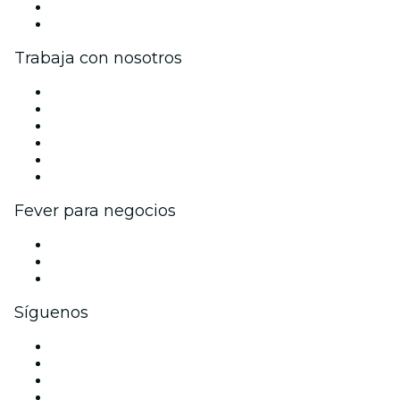
Tarjetas Regalo
Centro de asistencia
Trabaja con nosotros
Gestiona tu evento
Publica tu evento
Eventos y beneficios para empresas
Programa de Afiliados
Programa de embajadores e influencers
Colaboraciones de marca
Fever para negocios
Eventos privados y boletos de grupo
Beneficios corporativos
Tarjetas y cupones de regalo corporativos
Síguenos
Facebook
X (Twitter)
Instagram
TikTok