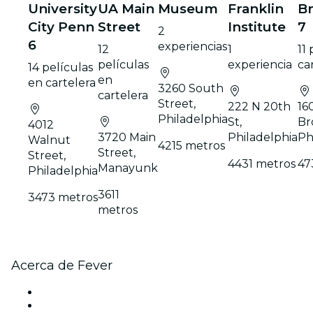
University
UA Main
Museum
Franklin
Br
City Penn
Street
Institute
7
2
6
experiencias
12
1
11
películas
experiencia
ca
14 películas
en
en cartelera
3260 South
cartelera
Street,
222 N 20th
16
Philadelphia
St,
Br
4012
3720 Main
Philadelphia
Ph
Walnut
4215 metros
Street,
Street,
4431 metros
47
Manayunk
Philadelphia
3611
3473 metros
metros
Acerca de Fever
Prensa
Únete al equipo