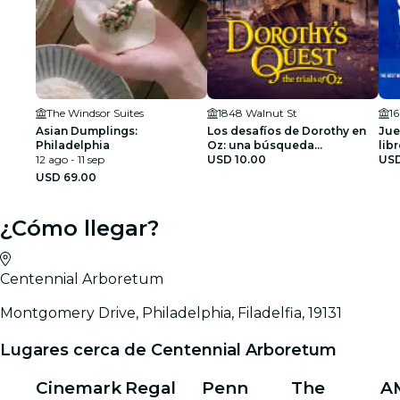
The Windsor Suites
1848 Walnut St
1
Asian Dumplings:
Los desafíos de Dorothy en
Jue
Philadelphia
Oz: una búsqueda
lib
12 ago - 11 sep
exploratoria por la ciudad de
USD 10.00
Fra
USD
Filadelfia
USD 69.00
¿Cómo llegar?
Centennial Arboretum
Montgomery Drive, Philadelphia, Filadelfia, 19131
Lugares cerca de Centennial Arboretum
Cinemark
Regal
Penn
The
A