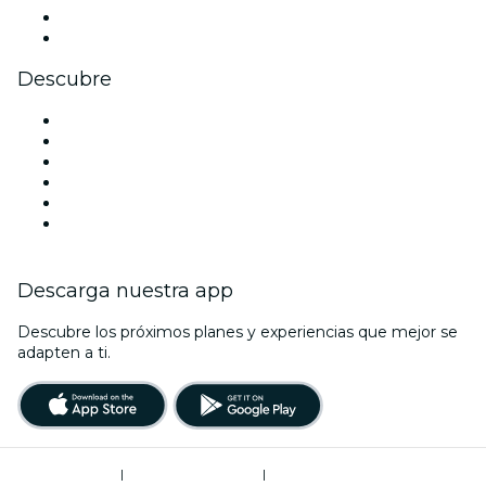
LinkedIn
Youtube
Descubre
Locales y espacios de eventos en Filadelfia
Estados Unidos
Hoy
Mañana
Esta semana
Este fin de semana
Descarga nuestra app
Descubre los próximos planes y experiencias que mejor se
adapten a ti.
Términos de uso
|
Política de privacidad
|