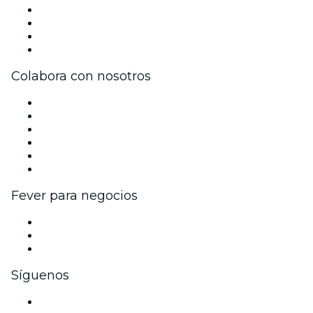
Prensa
Únete al equipo
Tarjetas Regalo
Centro de asistencia
Colabora con nosotros
Gestiona tu evento
Publica tu evento
Eventos y beneficios para empresas
Programa de Afiliados
Programa de embajadores e influencers
Colaboraciones de marca
Fever para negocios
Eventos privados y entradas de grupo
Beneficios corporativos
Tarjetas y cupones de regalo corporativos
Síguenos
Facebook