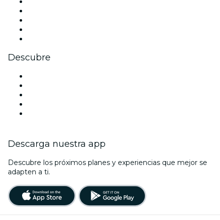
X (Twitter)
Instagram
TikTok
LinkedIn
Youtube
Descubre
Locales y espacios de eventos en París
Hoy
Mañana
Esta semana
Este fin de semana
Descarga nuestra app
Descubre los próximos planes y experiencias que mejor se
adapten a ti.