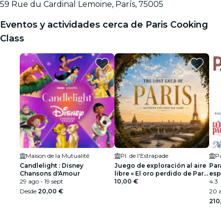
59 Rue du Cardinal Lemoine, París, 75005
Eventos y actividades cerca de Paris Cooking
Class
Maison de la Mutualité
Pl. de l'Estrapade
Pa
Candlelight : Disney
Juego de exploración al aire
Par
Chansons d'Amour
libre « El oro perdido de París
esp
29 ago - 19 sept
»
10,00 €
4.3
Desde
20,00 €
20 a
210