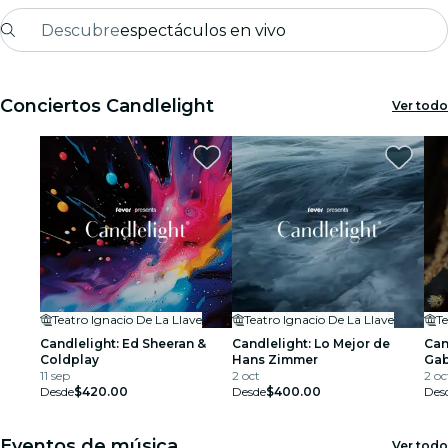
Descubre
espectáculos en vivo
Madrid
Conciertos Candlelight
Ver todo
candlelight
Londres
experiencias y ciudades
São Paulo
exposiciones
Teatro Ignacio De La Llave
Teatro Ignacio De La Llave
Te
Seúl
Candlelight: Ed Sheeran &
Candlelight: Lo Mejor de
Can
Coldplay
Hans Zimmer
Gab
11 sep
2 oct
2 oc
recorridos por la ciudad
Desde
$420.00
Desde
$400.00
Des
conciertos
Eventos de música
Ver todo