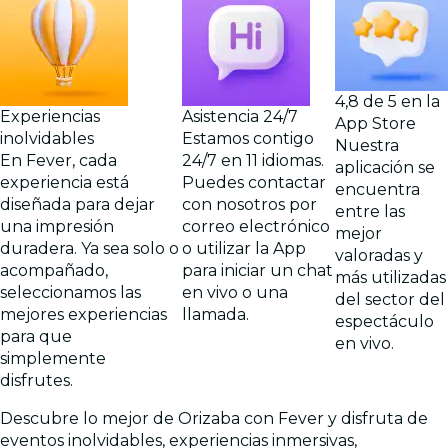
4,8 de 5 en la
Experiencias
Asistencia 24/7
App Store
inolvidables
Estamos contigo
Nuestra
En Fever, cada
24/7 en 11 idiomas.
aplicación se
experiencia está
Puedes contactar
encuentra
diseñada para dejar
con nosotros por
entre las
una impresión
correo electrónico
mejor
duradera. Ya sea solo o
o utilizar la App
valoradas y
acompañado,
para iniciar un chat
más utilizadas
seleccionamos las
en vivo o una
del sector del
mejores experiencias
llamada.
espectáculo
para que
en vivo.
simplemente
disfrutes.
Descubre lo mejor de Orizaba con Fever y disfruta de
eventos inolvidables, experiencias inmersivas,