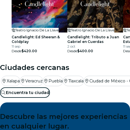
Teatro Ignacio De La Llave
Teatro Ignacio De La Llave
Te
Candlelight: Ed Sheeran &
Candlelight: Tributo a Juan
Can
Coldplay
Gabriel en Cuerdas
Est
11 sep
2 oct
11 s
Desde
$420.00
Desde
$400.00
Des
Ciudades cercanas
Xalapa
Veracruz
Puebla
Tlaxcala
Ciudad de México 
Encuentra tu ciudad
Descubre las mejores experiencias
en cualquier lugar.