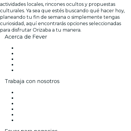
actividades locales, rincones ocultos y propuestas
culturales. Ya sea que estés buscando qué hacer hoy,
planeando tu fin de semana o simplemente tengas
curiosidad, aquí encontrarás opciones seleccionadas
para disfrutar Orizaba a tu manera.
Acerca de Fever
Prensa
Únete al equipo
Becas de Excelencia Fever
Tarjetas Regalo
Centro de asistencia
Trabaja con nosotros
Gestiona tu evento
Publica tu evento
Eventos y beneficios para empresas
Programa de Afiliados
Programa de embajadores e influencers
Colaboraciones de marca