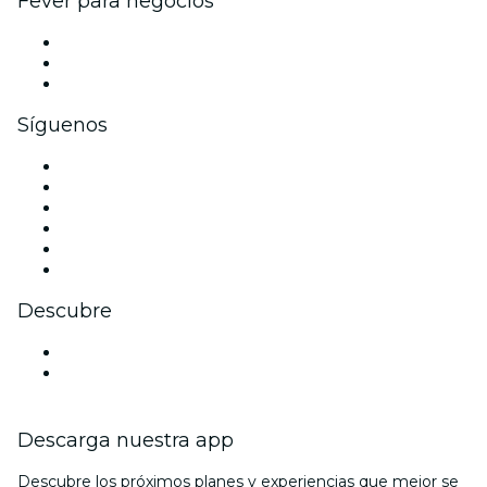
Fever para negocios
Eventos privados y boletos de grupo
Beneficios corporativos
Tarjetas y cupones de regalo corporativos
Síguenos
Facebook
X (Twitter)
Instagram
TikTok
LinkedIn
Youtube
Descubre
Locales y espacios de eventos en Orizaba
México
Descarga nuestra app
Descubre los próximos planes y experiencias que mejor se