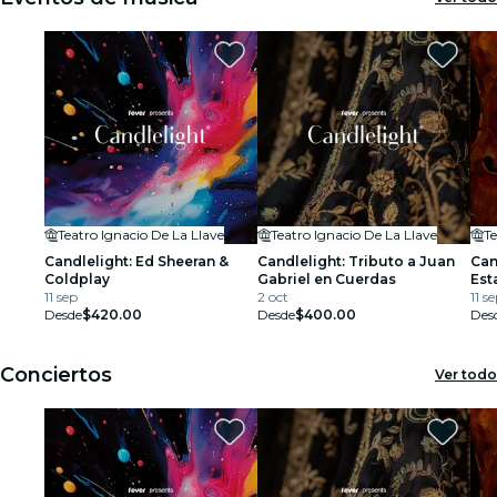
restaurantes
cine
Teatro Ignacio De La Llave
Teatro Ignacio De La Llave
Te
Candlelight: Ed Sheeran &
Candlelight: Tributo a Juan
Can
Coldplay
Gabriel en Cuerdas
Est
11 sep
2 oct
11 s
Desde
$420.00
Desde
$400.00
Des
Conciertos
Ver todo