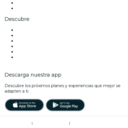
LinkedIn
Youtube
Descubre
Locales y espacios de eventos en Nueva York
Estados Unidos
Hoy
Mañana
Esta semana
Este fin de semana
Descarga nuestra app
Descubre los próximos planes y experiencias que mejor se
adapten a ti.
Términos de uso
|
Política de privacidad
|
Do Not Sell My Personal Information / Cookies Management