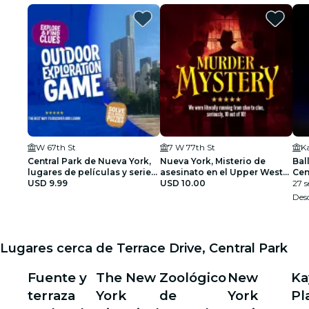
W 67th St
7 W 77th St
K
Central Park de Nueva York,
Nueva York, Misterio de
Bal
lugares de películas y series
asesinato en el Upper West
Cen
de televisión Juego de
USD 9.99
Side: ¡Resuelve el caso!
USD 10.00
esp
27 s
exploración al aire libre
Des
Lugares cerca de Terrace Drive, Central Park
Fuente y
The New
Zoológico
New
Ka
terraza
York
de
York
Pl