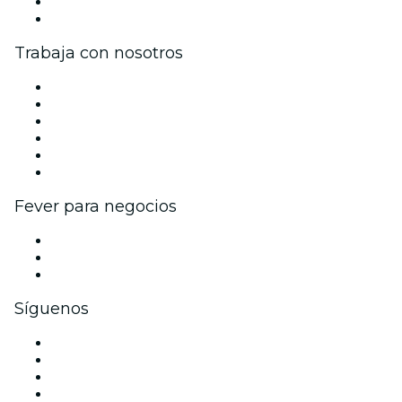
Tarjetas Regalo
Centro de asistencia
Trabaja con nosotros
Gestiona tu evento
Publica tu evento
Eventos y beneficios para empresas
Programa de Afiliados
Programa de embajadores e influencers
Colaboraciones de marca
Fever para negocios
Eventos privados y boletos de grupo
Beneficios corporativos
Tarjetas y cupones de regalo corporativos
Síguenos
Facebook
X (Twitter)
Instagram
TikTok