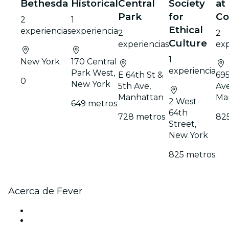
Bethesda
Historical
Central
Society
at
Park
for
Co
2
1
Ethical
experiencias
experiencia
2
2
Culture
experiencias
exp
1
New York
170 Central
experiencia
Park West,
E 64th St &
69
0
New York
5th Ave,
Av
Manhattan
Ma
2 West
649 metros
64th
728 metros
82
Street,
New York
825 metros
Acerca de Fever
Prensa
Únete al equipo