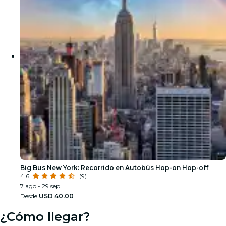
Big Bus New York: Recorrido en Autobús Hop-on Hop-off
4.6
(9)
7 ago - 29 sep
Desde
USD 40.00
¿Cómo llegar?