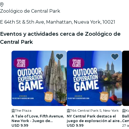
Zoológico de Central Park
E 64th St & 5th Ave, Manhattan, Nueva York, 10021
Eventos y actividades cerca de Zoológico de
Central Park
The Plaza
764 Central Park S, New York
K
A Tale of Love, Fifth Avenue,
NY Central Park destaca el
Bal
New York - Juego de
juego de exploración al aire
Cen
exploración al aire libre
USD 9.99
libre
USD 9.99
esp
27 s