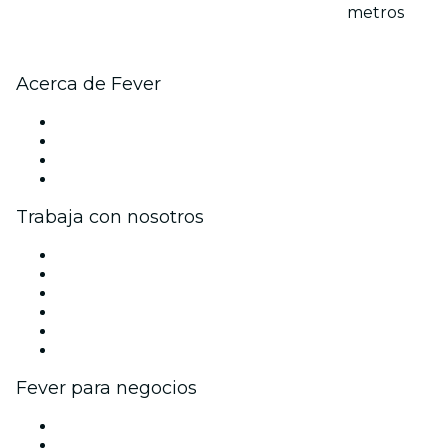
metros
Acerca de Fever
Prensa
Únete al equipo
Tarjetas Regalo
Centro de asistencia
Trabaja con nosotros
Gestiona tu evento
Publica tu evento
Eventos y beneficios para empresas
Programa de Afiliados
Programa de embajadores e influencers
Colaboraciones de marca
Fever para negocios
Eventos privados y boletos de grupo
Beneficios corporativos