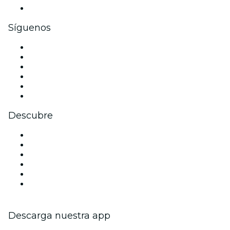
Tarjetas y cupones de regalo corporativos
Síguenos
Facebook
X (Twitter)
Instagram
TikTok
LinkedIn
Youtube
Descubre
Locales y espacios de eventos en Nueva York
Estados Unidos
Hoy
Mañana
Esta semana
Este fin de semana
Descarga nuestra app