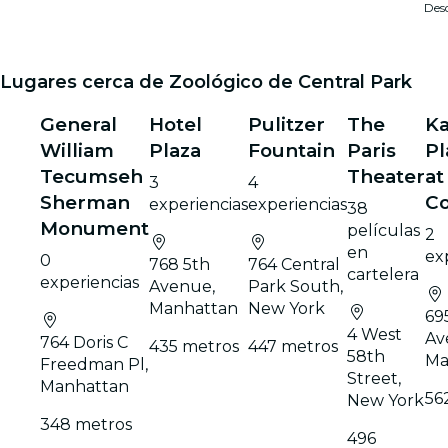
Des
Lugares cerca de Zoológico de Central Park
General
Hotel
Pulitzer
The
K
William
Plaza
Fountain
Paris
Pl
Tecumseh
Theater
at
3
4
Sherman
Co
experiencias
experiencias
38
Monument
películas
2
en
ex
0
768 5th
764 Central
cartelera
experiencias
Avenue,
Park South,
Manhattan
New York
69
4 West
Av
764 Doris C
435 metros
447 metros
58th
Ma
Freedman Pl,
Street,
Manhattan
56
New York
348 metros
496