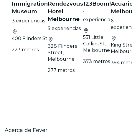
Immigration
Rendezvous
123Boom!
Acuari
Museum
Hotel
Melbou
1
Melbourne
experiencia
3 experiencias
6
experien
5 experiencias
551 Little
400 Flinders St
Collins St,
King Stre
328 Flinders
223 metros
Melbourne
Melbour
Street,
Melbourne
373 metros
394 met
277 metros
Acerca de Fever