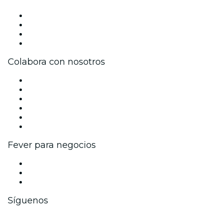
Prensa
Únete al equipo
Tarjetas Regalo
Centro de asistencia
Colabora con nosotros
Gestiona tu evento
Publica tu evento
Eventos y beneficios para empresas
Programa de Afiliados
Programa de embajadores e influencers
Colaboraciones de marca
Fever para negocios
Eventos privados y entradas de grupo
Beneficios corporativos
Tarjetas y cupones de regalo corporativos
Síguenos