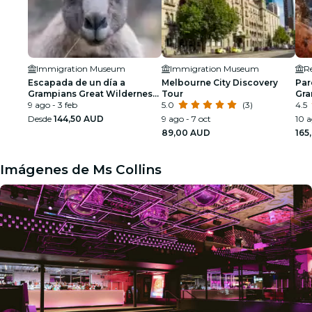
Immigration Museum
Immigration Museum
R
Escapada de un día a
Melbourne City Discovery
Par
Grampians Great Wilderness
Tour
Gra
en grupo reducido con
9 ago - 3 feb
5.0
(3)
día
4.5
senderismo
Mel
Desde
144,50 AUD
9 ago - 7 oct
10 a
89,00 AUD
165
Imágenes de Ms Collins