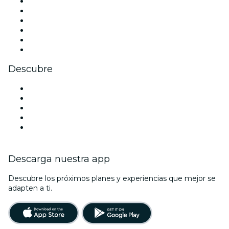
Facebook
X (Twitter)
Instagram
TikTok
LinkedIn
Youtube
Descubre
Locales y espacios de eventos en Melbourne
Hoy
Mañana
Esta semana
Este fin de semana
Descarga nuestra app
Descubre los próximos planes y experiencias que mejor se
adapten a ti.