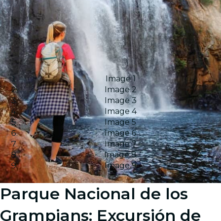
Image 1
Image 2
Image 3
Image 4
Image 5
Image 6
Image 7
Image 8
Image 9
Parque Nacional de los
Grampians: Excursión de