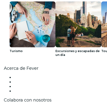
Turismo
Excursiones y escapadas de
Tou
un día
Acerca de Fever
Prensa
Únete al equipo
Tarjetas Regalo
Centro de asistencia
Colabora con nosotros