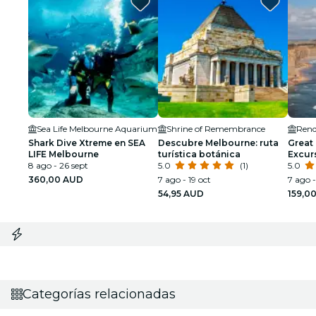
Sea Life Melbourne Aquarium
Shrine of Remembrance
Rend
Shark Dive Xtreme en SEA
Descubre Melbourne: ruta
Great
LIFE Melbourne
turística botánica
Excur
8 ago - 26 sept
5.0
(1)
grupo
5.0
Melbo
360,00 AUD
7 ago - 19 oct
7 ago -
54,95 AUD
159,0
Categorías relacionadas