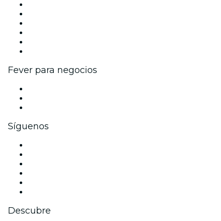
Gestiona tu evento
Publica tu evento
Eventos y beneficios para empresas
Programa de Afiliados
Programa de embajadores e influencers
Colaboraciones de marca
Fever para negocios
Eventos privados y entradas de grupo
Beneficios corporativos
Tarjetas y cupones de regalo corporativos
Síguenos
Facebook
X (Twitter)
Instagram
TikTok
LinkedIn
Youtube
Descubre