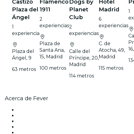
Castizo
Flamenco
Dogs by
Hotel
P
Plaza del
1911
Planet
Madrid
1
Ángel
Club
ex
2
6
experiencias
experiencias
1
2
experiencia
experiencias
Ca
Pr
Plaza de
C. de
16
Santa Ana,
Atocha, 49,
Plaza del
Calle del
15, Madrid
Madrid
Ángel, 9
Príncipe, 20,
13
Madrid
100 metros
115 metros
63 metros
114 metros
Acerca de Fever
Prensa
Únete al equipo
Becas de Excelencia
Tarjetas Regalo
Centro de asistencia