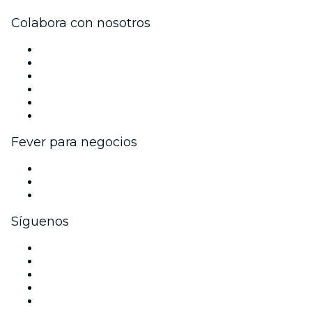
Colabora con nosotros
Gestiona tu evento
Publica tu evento
Eventos y beneficios para empresas
Programa de Afiliados
Programa de embajadores e influencers
Colaboraciones de marca
Fever para negocios
Eventos privados y entradas de grupo
Beneficios corporativos
Tarjetas y cupones de regalo corporativos
Síguenos
Facebook
X (Twitter)
Instagram
TikTok
LinkedIn