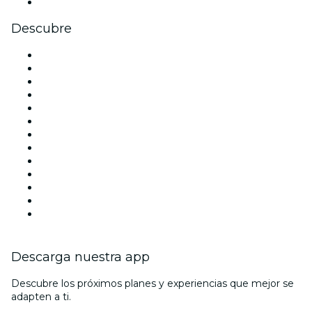
Youtube
Descubre
Locales y espacios de eventos en Madrid
España
Hoy
Mañana
Esta semana
Este fin de semana
Halloween
San Valentín
Team Building Madrid
La La Love You
Viva Suecia
Navidad
Año Nuevo
Descarga nuestra app
Descubre los próximos planes y experiencias que mejor se
adapten a ti.