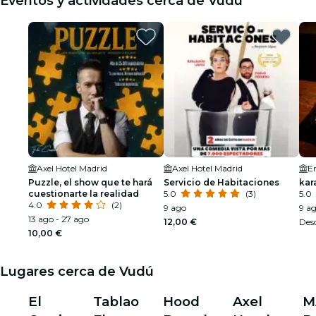
Eventos y actividades cerca de Vudú
Axel Hotel Madrid
Axel Hotel Madrid
E
Puzzle, el show que te hará
Servicio de Habitaciones
kar
cuestionarte la realidad
5.0
(3)
5.0
4.0
(2)
9 ago
9 ag
13 ago - 27 ago
12,00 €
Des
10,00 €
Lugares cerca de Vudú
El
Tablao
Hood
Axel
M