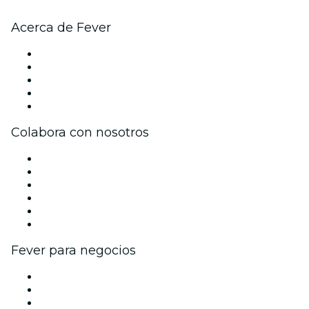
Acerca de Fever
Prensa
Únete al equipo
Becas de Excelencia
Tarjetas Regalo
Centro de asistencia
Colabora con nosotros
Gestiona tu evento
Publica tu evento
Eventos y beneficios para empresas
Programa de Afiliados
Programa de embajadores e influencers
Colaboraciones de marca
Fever para negocios
Eventos privados y entradas de grupo
Beneficios corporativos
Tarjetas y cupones de regalo corporativos