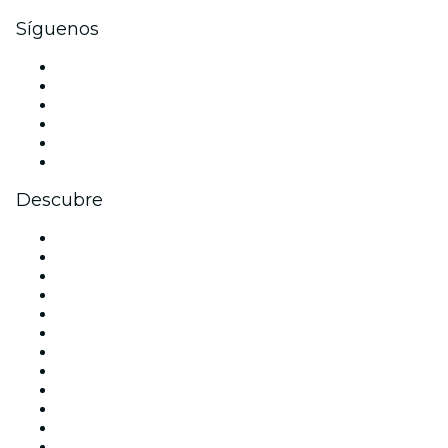
Síguenos
Facebook
X (Twitter)
Instagram
TikTok
LinkedIn
Youtube
Descubre
Locales y espacios de eventos en Madrid
España
Hoy
Mañana
Esta semana
Este fin de semana
Halloween
San Valentín
Team Building Madrid
La La Love You
Viva Suecia
Navidad