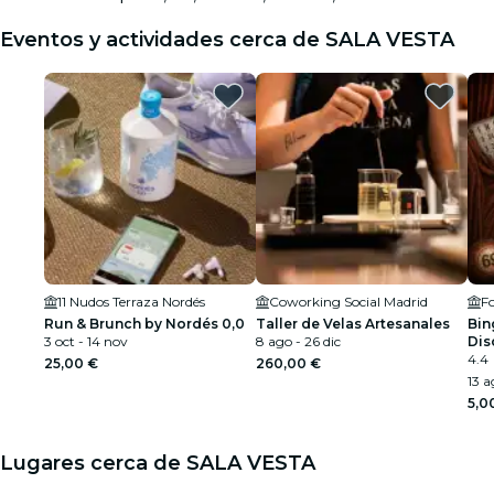
Eventos y actividades cerca de SALA VESTA
11 Nudos Terraza Nordés
Coworking Social Madrid
Fo
Run & Brunch by Nordés 0,0
Taller de Velas Artesanales
Bin
3 oct - 14 nov
8 ago - 26 dic
Dis
4.4
25,00 €
260,00 €
13 a
5,0
Lugares cerca de SALA VESTA