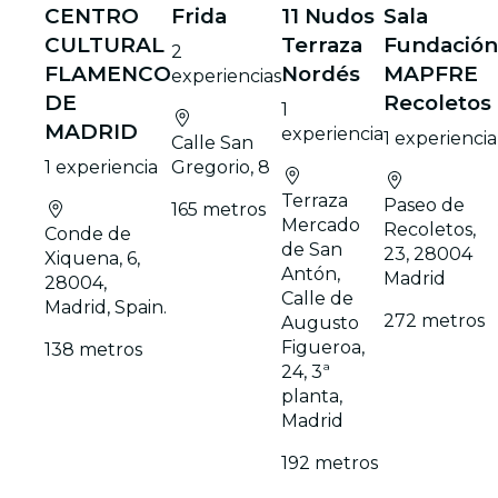
CENTRO
Frida
11 Nudos
Sala
CULTURAL
Terraza
Fundación
2
FLAMENCO
Nordés
MAPFRE
experiencias
DE
Recoletos
1
MADRID
experiencia
1 experiencia
Calle San
1 experiencia
Gregorio, 8
Terraza
Paseo de
165 metros
Mercado
Recoletos,
Conde de
de San
23, 28004
Xiquena, 6,
Antón,
Madrid
28004,
Calle de
Madrid, Spain.
272 metros
Augusto
Figueroa,
138 metros
24, 3ª
planta,
Madrid
192 metros