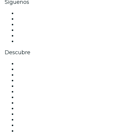
Síguenos
Facebook
X (Twitter)
Instagram
TikTok
LinkedIn
Youtube
Descubre
Locales y espacios de eventos en Madrid
España
Hoy
Mañana
Esta semana
Este fin de semana
Halloween
San Valentín
Team Building Madrid
La La Love You
Viva Suecia
Navidad
Año Nuevo