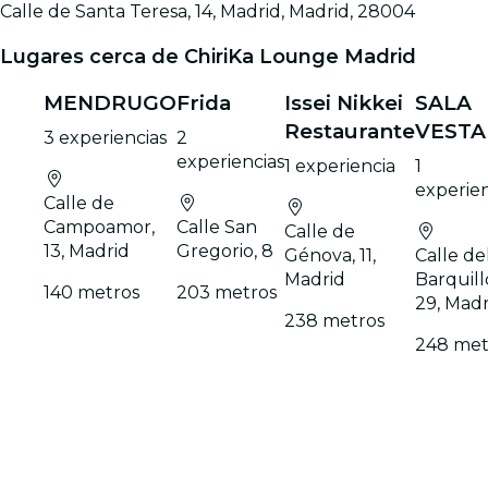
Calle de Santa Teresa, 14, Madrid, Madrid, 28004
Lugares cerca de ChiriKa Lounge Madrid
MENDRUGO
Frida
Issei Nikkei
SALA
Restaurante
VESTA
3 experiencias
2
experiencias
1 experiencia
1
experien
Calle de
Campoamor,
Calle San
Calle de
13, Madrid
Gregorio, 8
Génova, 11,
Calle de
Madrid
Barquill
140 metros
203 metros
29, Madr
238 metros
248 met