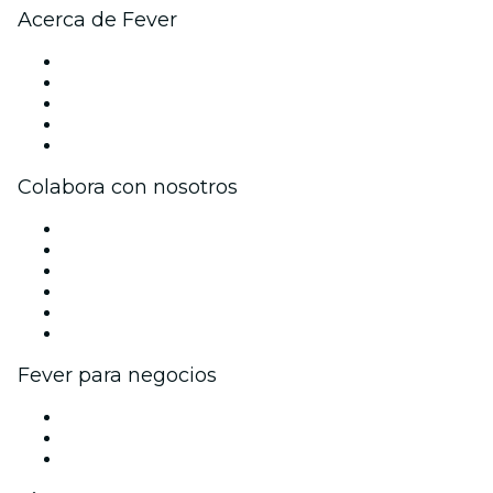
Acerca de Fever
Prensa
Únete al equipo
Becas de Excelencia
Tarjetas Regalo
Centro de asistencia
Colabora con nosotros
Gestiona tu evento
Publica tu evento
Eventos y beneficios para empresas
Programa de Afiliados
Programa de embajadores e influencers
Colaboraciones de marca
Fever para negocios
Eventos privados y entradas de grupo
Beneficios corporativos
Tarjetas y cupones de regalo corporativos