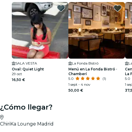
SALA VESTA
La Fonda Bistró
La
Oval: Quiet Light
Menú en La Fonda Bistró ·
Cen
29 oct
Chamberí
La 
5.0
(1)
5.0
16,50 €
1 sept - 4 nov
1 se
50,00 €
37,
¿Cómo llegar?
ChiriKa Lounge Madrid