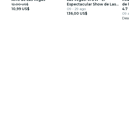
12,00 US$
Espectacular Show de Las
de 
10,99 US$
Vegas
09 - 29 ago
4.7
136,00 US$
09 a
Des