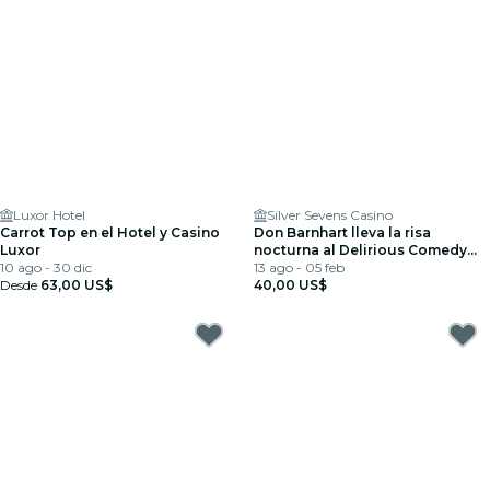
Luxor Hotel
Silver Sevens Casino
Carrot Top en el Hotel y Casino
Don Barnhart lleva la risa
Luxor
nocturna al Delirious Comedy
10 ago - 30 dic
Club
13 ago - 05 feb
Desde
63,00 US$
40,00 US$