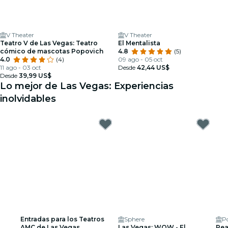
V Theater
V Theater
Teatro V de Las Vegas: Teatro
El Mentalista
cómico de mascotas Popovich
4.8
(5)
4.0
(4)
09 ago - 05 oct
11 ago - 03 oct
Desde
42,44 US$
Desde
39,99 US$
Lo mejor de Las Vegas: Experiencias
inolvidables
Entradas para los Teatros
Sphere
P
AMC de Las Vegas
Las Vegas: WOW - El
Rea