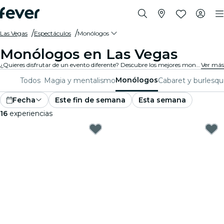
Las Vegas
Espectáculos
Monólogos
Monólogos en Las Vegas
¿Quieres disfrutar de un evento diferente? Descubre los mejores monólogos en Las Vegas, y elige el que quieras entre una variada programación repartida por distintas salas de la ciudad.
Ver más
Monólogos
Todos
Magia y mentalismo
Cabaret y burlesq
Fecha
Este fin de semana
Esta semana
16
experiencias