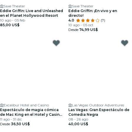
Saxe Theater
Saxe Theater
Eddie Griffin: Live and Unleashed
Eddie Griffin: ¡En vivo y en
en el Planet Hollywood Resort
directo!
10 ago - 05 feb
4.0
(7)
85,00 US$
10 ago - 05 oct
Desde
74,99 US$
Excalibur Hotel and Casino
Las Vegas Outdoor Adventures
Espectáculo de magia cómica
Las Vegas: Gran Espectáculo de
de Mac King en el Hotel y Casino
Comedia Negra
Excalibur
11 ago - 31 dic
08 - 26 ago
Desde
36,50 US$
40,00 US$