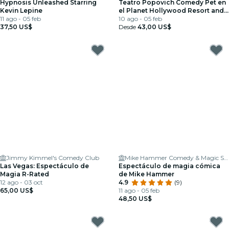
Hypnosis Unleashed Starring
Teatro Popovich Comedy Pet en
Kevin Lepine
el Planet Hollywood Resort and
11 ago - 05 feb
Casino
10 ago - 05 feb
37,50 US$
Desde
43,00 US$
Jimmy Kimmel's Comedy Club
Mike Hammer Comedy & Magic Show Las Vegas
Las Vegas: Espectáculo de
Espectáculo de magia cómica
Magia R-Rated
de Mike Hammer
12 ago - 03 oct
4.9
(9)
65,00 US$
11 ago - 05 feb
48,50 US$