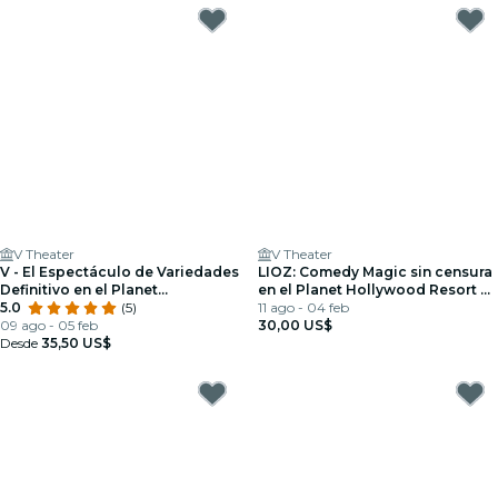
V Theater
V Theater
V - El Espectáculo de Variedades
LIOZ: Comedy Magic sin censura
Definitivo en el Planet
en el Planet Hollywood Resort &
Hollywood Resort and Casino
5.0
(5)
Casino
11 ago - 04 feb
09 ago - 05 feb
30,00 US$
Desde
35,50 US$