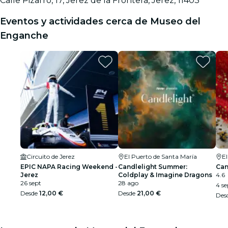
Calle Pizarro, 17, Jerez de la Frontera, Jerez, 11403
Eventos y actividades cerca de Museo del
Enganche
Circuito de Jerez
El Puerto de Santa María
El
EPIC NAPA Racing Weekend -
Candlelight Summer:
Can
Jerez
Coldplay & Imagine Dragons
4.6
26 sept
28 ago
4 se
Desde
12,00 €
Desde
21,00 €
Des