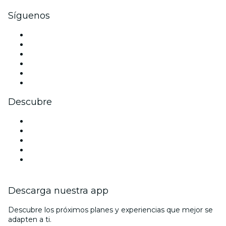
Síguenos
Facebook
X (Twitter)
Instagram
TikTok
LinkedIn
Youtube
Descubre
Locales y espacios de eventos en Jerez
España
San Valentín
La La Love You
Viva Suecia
Descarga nuestra app
Descubre los próximos planes y experiencias que mejor se
adapten a ti.