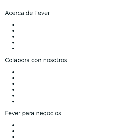
Acerca de Fever
Prensa
Únete al equipo
Becas de Excelencia
Tarjetas Regalo
Centro de asistencia
Colabora con nosotros
Gestiona tu evento
Publica tu evento
Eventos y beneficios para empresas
Programa de Afiliados
Programa de embajadores e influencers
Colaboraciones de marca
Fever para negocios
Eventos privados y entradas de grupo
Beneficios corporativos
Tarjetas y cupones de regalo corporativos