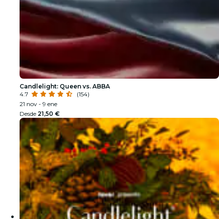
Candlelight: Queen vs. ABBA
4.7
(154)
21 nov - 9 ene
Desde
21,50 €