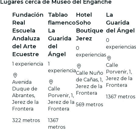
Lugares cerca de Museo del Enganche
Fundación
Tablao
Hotel
La
Real
flamenco
Soho
Guarida
Escuela
La
Boutique
del Ángel
Andaluza
Guarida
Jerez
0
del Arte
del
experiencias
0
Ecuestre
Ángel
experiencias
1 experiencia
1
Calle
experiencia
Porvenir, 1,
Calle Nuño
Jerez de la
de Cañas, 1,
Avenida
Frontera
Jerez de la
Duque de
Calle
Frontera
Abrantes,
Porvenir, 1,
1367 metros
Jerez de la
Jerez de la
569 metros
Frontera
Frontera
322 metros
1367
metros