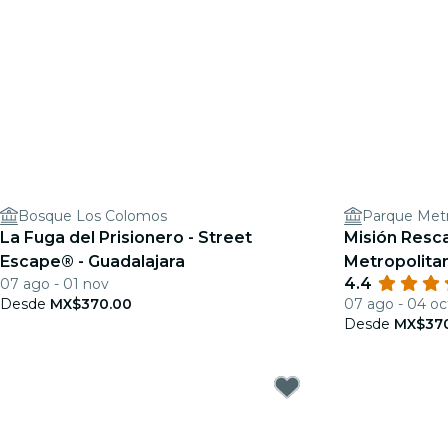
Bosque Los Colomos
Parque Metr
La Fuga del Prisionero - Street
Misión Resc
Escape® - Guadalajara
Metropolita
4.4
07 ago - 01 nov
Desde
MX$370.00
07 ago - 04 oc
Desde
MX$37