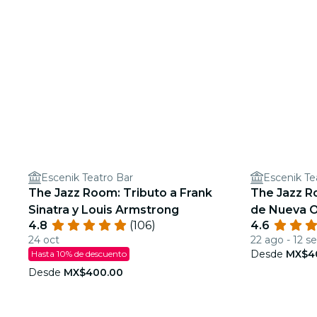
Escenik Teatro Bar
Escenik Te
The Jazz Room: Tributo a Frank
The Jazz R
Sinatra y Louis Armstrong
de Nueva O
4.8
(106)
4.6
24 oct
22 ago - 12 s
Desde
MX$4
Hasta 10% de descuento
Desde
MX$400.00