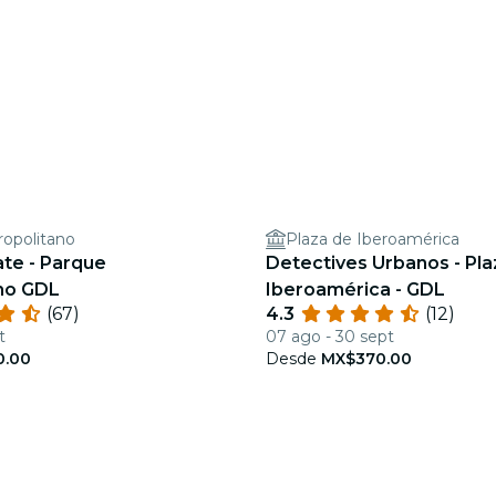
opolitano
Plaza de Iberoamérica
ate - Parque
Detectives Urbanos - Pla
no GDL
Iberoamérica - GDL
(67)
4.3
(12)
t
07 ago - 30 sept
0.00
Desde
MX$370.00