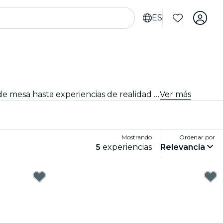
ES
Sumérgete en un mundo de diversión y entretenimiento con los mejores juegos en Guadalajara. Desde juegos de mesa hasta experiencias de realidad virtual, hay algo para que todos disfruten.
Ver más
Mostrando
Ordenar por
5
experiencias
Relevancia