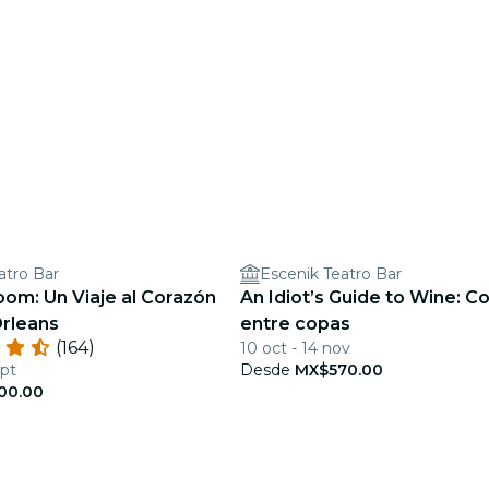
atro Bar
Escenik Teatro Bar
oom: Un Viaje al Corazón
An Idiot’s Guide to Wine: 
rleans
entre copas
(164)
10 oct - 14 nov
ept
Desde
MX$570.00
00.00