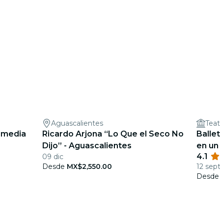
Aguascalientes
Tea
Comedia
Ricardo Arjona “Lo Que el Seco No
Balle
Dijo” - Aguascalientes
en un
4.1
09 dic
Desde
MX$2,550.00
12 sep
Desd