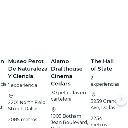
on
Museo Perot
Alamo
The Hall
De Naturaleza
Drafthouse
of State
Y Ciencia
Cinema
2
Cedars
cia
experiencias
1 experiencia
30 películas en
cartelera
3939 Grand
2201 North Field
St
Ave, Dallas
Street, Dallas
1005 Botham
2234
2085 metros
Jean Boulevard,
metros