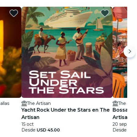
allas
The Artisan
The Arti
Yacht Rock Under the Stars en The
Bossa Nov
Artisan
Artisan T
15 oct
20 sep
Desde
USD 45.00
Desde
USD