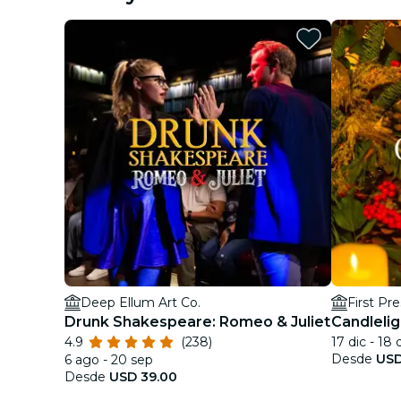
Deep Ellum Art Co.
First Pr
Drunk Shakespeare: Romeo & Juliet
Candlelig
4.9
(238)
17 dic - 18 
Desde
USD
6 ago - 20 sep
Desde
USD 39.00