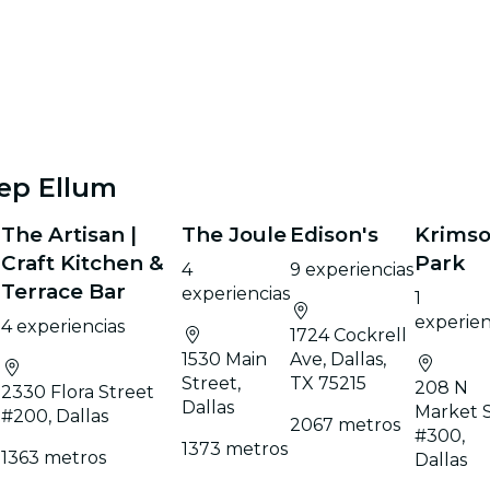
ep Ellum
The Artisan |
The Joule
Edison's
Krims
Craft Kitchen &
Park
4
9 experiencias
Terrace Bar
experiencias
1
experien
4 experiencias
1724 Cockrell
1530 Main
Ave, Dallas,
Street,
TX 75215
208 N
2330 Flora Street
Dallas
Market 
#200, Dallas
2067 metros
#300,
1373 metros
1363 metros
Dallas