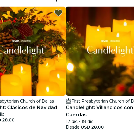
restaurantes
cine
esbyterian Church of Dallas
First Presbyterian Church of D
ht: Clásicos de Navidad
Candlelight: Villancicos con
dic
Cuerdas
 28.00
17 dic - 18 dic
Desde
USD 28.00