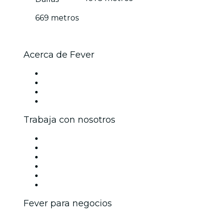
669 metros
Acerca de Fever
Prensa
Únete al equipo
Tarjetas Regalo
Centro de asistencia
Trabaja con nosotros
Gestiona tu evento
Publica tu evento
Eventos y beneficios para empresas
Programa de Afiliados
Programa de embajadores e influencers
Colaboraciones de marca
Fever para negocios