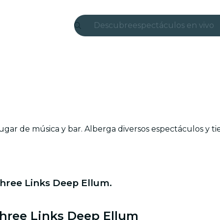
Descubre
espectáculos en vivo
Madrid
candlelight
Londres
experiencias y ciudad
gar de música y bar. Alberga diversos espectáculos y tien
São Paulo
exposiciones
Seúl
hree Links Deep Ellum.
recorridos por la ciud
Three Links Deep Ellum
conciertos