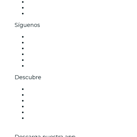
Eventos privados y boletos de grupo
Beneficios corporativos
Tarjetas y cupones de regalo corporativos
Síguenos
Facebook
X (Twitter)
Instagram
TikTok
LinkedIn
Youtube
Descubre
Locales y espacios de eventos en Dallas
Estados Unidos
Hoy
Mañana
Esta semana
Este fin de semana