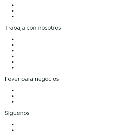
Únete al equipo
Tarjetas Regalo
Centro de asistencia
Trabaja con nosotros
Gestiona tu evento
Publica tu evento
Eventos y beneficios para empresas
Programa de Afiliados
Programa de embajadores e influencers
Colaboraciones de marca
Fever para negocios
Eventos privados y boletos de grupo
Beneficios corporativos
Tarjetas y cupones de regalo corporativos
Síguenos
Facebook
X (Twitter)