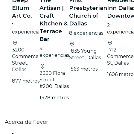
Deep
The
First
Residen
Ellum
Artisan |
Presbyterian
Inn Dalla
Art Co.
Craft
Church of
Downto
Kitchen &
Dallas
1
2
Terrace
experiencia
experienci
8 experiencias
Bar
4
3200
1712
1835 Young
experiencias
Commerce
Commerce
Street, Dallas
Street,
St, Dallas
1563 metros
Dallas
2330 Flora
1606 metro
Street
877 metros
#200, Dallas
1328 metros
Acerca de Fever
Prensa