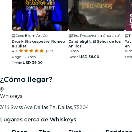
Deep Ellum Art Co.
First Presbyterian Church of Dallas
Th
Drunk Shakespeare: Romeo
Candlelight: El Señor de los
Yac
& Juliet
Anillos
en 
4.9
(237)
10 sep
15 o
6 ago - 20 sep
Desde
USD 36.00
Des
Desde
USD 39.00
¿Cómo llegar?
Whiskeys
3114 Swiss Ave Dallas TX, Dallas, 75204
Lugares cerca de Whiskeys