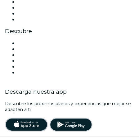
Instagram
TikTok
LinkedIn
Youtube
Descubre
Locales y espacios de eventos en Dallas
Estados Unidos
Hoy
Mañana
Esta semana
Este fin de semana
Descarga nuestra app
Descubre los próximos planes y experiencias que mejor se
adapten a ti.