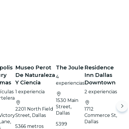
polis
Museo Perot
The Joule
Residence
ry
De Naturaleza
Inn Dallas
4
emas
Y Ciencia
Downtown
experiencias
lículas
1 experiencia
2 experiencias
rtelera
1530 Main
Street,
2201 North Field
1712
Dallas
Victory
Street, Dallas
Commerce St,
Lane,
Dallas
5399
5366 metros
s