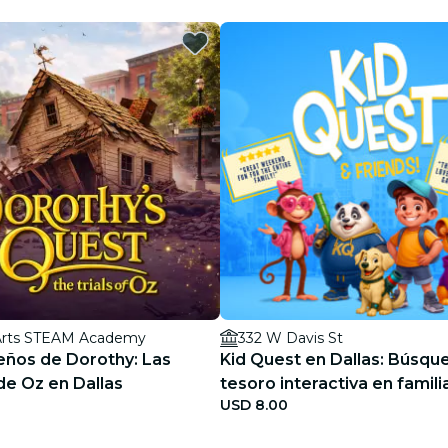
restaurantes
cine
Arts STEAM Academy
332 W Davis St
eños de Dorothy: Las
Kid Quest en Dallas: Búsqu
de Oz en Dallas
tesoro interactiva en famili
USD 8.00
8 años)