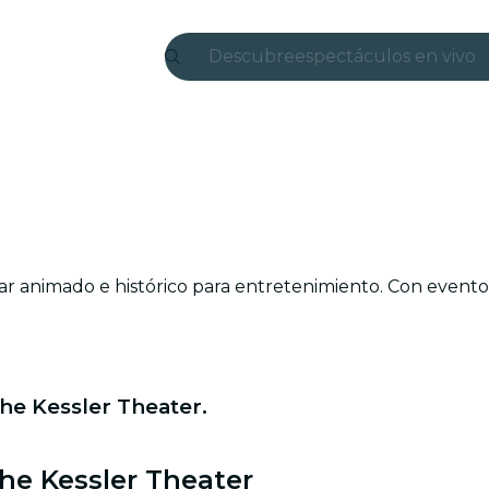
Descubre
espectáculos en vivo
Madrid
candlelight
Londres
experiencias y ciudad
ar animado e histórico para entretenimiento. Con evento
São Paulo
exposiciones
Seúl
he Kessler Theater.
recorridos por la ciud
he Kessler Theater
conciertos