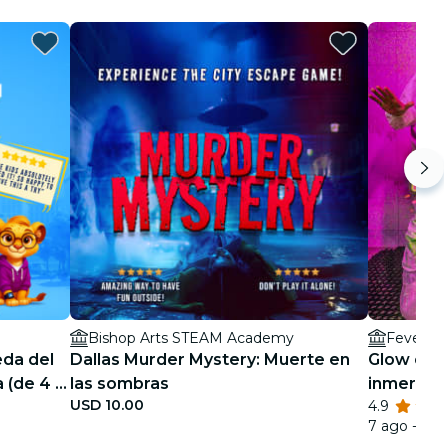
Bishop Arts STEAM Academy
eda del
Dallas Murder Mystery: Muerte en
Glow or G
a (de 4 a
las sombras
inmersión
USD 10.00
4.9
7 ago - 27 