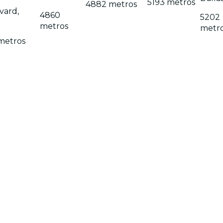
5193 metros
4882 metros
vard,
4860
5202
metros
metr
metros