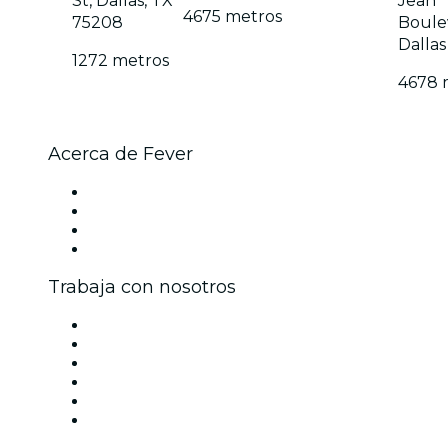
St, Dallas, TX
Jean
4675 metros
75208
Boule
Dallas
1272 metros
4678 
Acerca de Fever
Prensa
Únete al equipo
Tarjetas Regalo
Centro de asistencia
Trabaja con nosotros
Gestiona tu evento
Publica tu evento
Eventos y beneficios para empresas
Programa de Afiliados
Programa de embajadores e influencers
Colaboraciones de marca