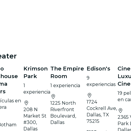
eater
mo
Krimson
The Empire
Edison's
Cine
thouse
Park
Room
Luxu
9
ema
Cin
experiencias
1
1 experiencia
rs
experiencia
19 pe
en ca
ículas en
1724
1225 North
era
Cockrell Ave,
208 N
Riverfront
Dallas, TX
Market St
Boulevard,
2365 
75215
#300,
Dallas
Park 
Botham
Dallas
Dalla