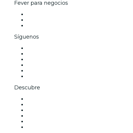
Fever para negocios
Eventos privados y boletos de grupo
Beneficios corporativos
Tarjetas y cupones de regalo corporativos
Síguenos
Facebook
X (Twitter)
Instagram
TikTok
LinkedIn
Youtube
Descubre
Locales y espacios de eventos en Dallas
Estados Unidos
Hoy
Mañana
Esta semana
Este fin de semana