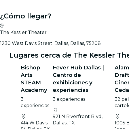
¿Cómo llegar?
The Kessler Theater
1230 West Davis Street, Dallas, Dallas, 75208
Lugares cerca de The Kessler Th
Bishop
Fever Hub Dallas |
Ala
Arts
Centro de
Draf
STEAM
exhibiciones y
Cin
Academy
experiencias
Ceda
3
3 experiencias
32 pel
experiencias
cartel
921 N Riverfront Blvd,
414 W Davis
Dallas, TX
1005 