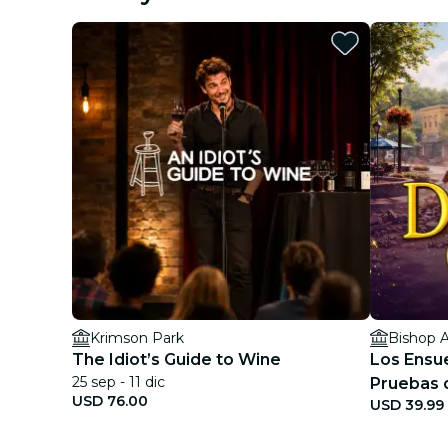
Krimson Park
Bishop 
The Idiot’s Guide to Wine
Los Ensu
25 sep - 11 dic
Pruebas 
USD 76.00
USD 39.99