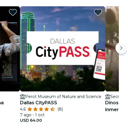
Perot Museum of Nature and Science
Secret L
na
Dallas CityPASS
Dinos Ali
4.6
(8)
inmersiva
7 ago - 1 oct
USD 64.00