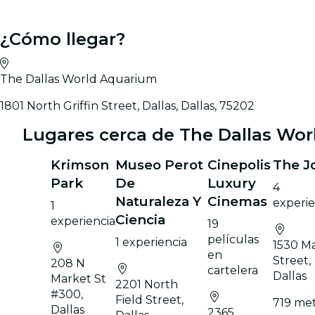
¿Cómo llegar?
The Dallas World Aquarium
1801 North Griffin Street, Dallas, Dallas, 75202
Lugares cerca de The Dallas Wo
Krimson
Museo Perot
Cinepolis
The J
Park
De
Luxury
4
Naturaleza Y
Cinemas
experie
1
Ciencia
experiencia
19
películas
1 experiencia
1530 M
en
Street,
208 N
cartelera
Dallas
Market St
2201 North
#300,
Field Street,
719 me
Dallas
2365