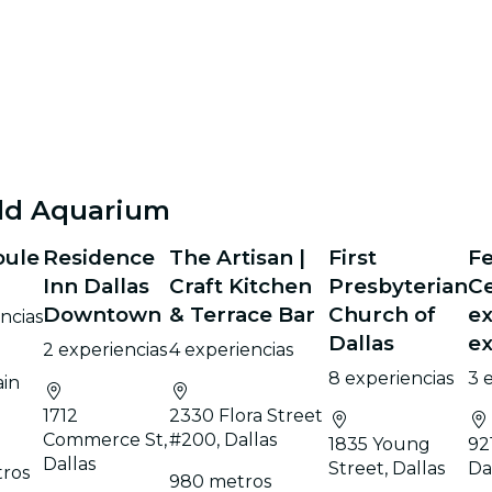
rld Aquarium
oule
Residence
The Artisan |
First
Fe
Inn Dallas
Craft Kitchen
Presbyterian
Ce
Downtown
& Terrace Bar
Church of
ex
ncias
Dallas
ex
2 experiencias
4 experiencias
8 experiencias
3 
ain
1712
2330 Flora Street
Commerce St,
#200, Dallas
1835 Young
92
Dallas
Street, Dallas
Da
tros
980 metros