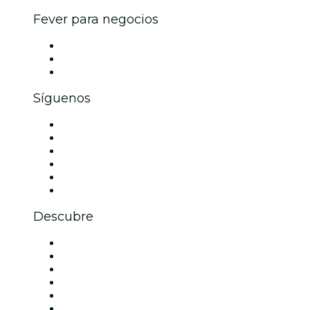
Fever para negocios
Eventos privados y boletos de grupo
Beneficios corporativos
Tarjetas y cupones de regalo corporativos
Síguenos
Facebook
X (Twitter)
Instagram
TikTok
LinkedIn
Youtube
Descubre
Locales y espacios de eventos en Dallas
Estados Unidos
Hoy
Mañana
Esta semana
Este fin de semana