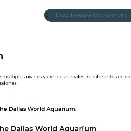
Descubre
espectáculos en vivo
Madrid
candlelight
m
Londres
experiencias y ciudad
 múltiples niveles y exhibe animales de diferentes ecosis
São Paulo
alones.
exposiciones
Seúl
he Dallas World Aquarium.
recorridos por la ciud
The Dallas World Aquarium
conciertos