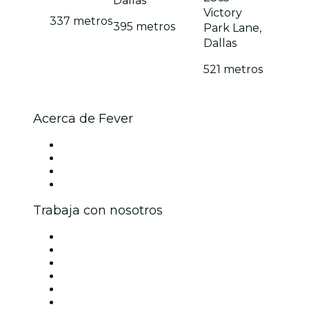
Dallas
Victory
337 metros
395 metros
Park Lane,
Dallas
521 metros
Acerca de Fever
Prensa
Únete al equipo
Tarjetas Regalo
Centro de asistencia
Trabaja con nosotros
Gestiona tu evento
Publica tu evento
Eventos y beneficios para empresas
Programa de Afiliados
Programa de embajadores e influencers
Colaboraciones de marca