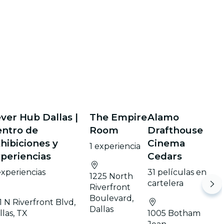
ver Hub Dallas |
The Empire
Alamo
ntro de
Room
Drafthouse
hibiciones y
Cinema
1 experiencia
periencias
Cedars
experiencias
31 películas en
1225 North
cartelera
Riverfront
Boulevard,
1 N Riverfront Blvd,
Dallas
llas, TX
1005 Botham