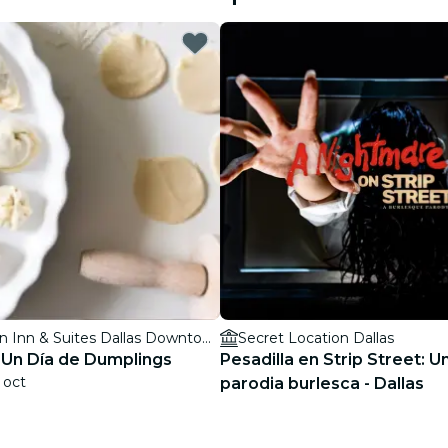
restaurantes
cine
Hampton Inn & Suites Dallas Downtown
Secret Location Dallas
 Un Día de Dumplings
Pesadilla en Strip Street: U
 oct
parodia burlesca - Dallas