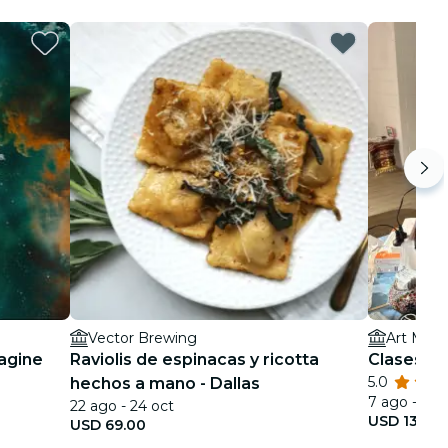
Vector Brewing
Art Mast
magine
Raviolis de espinacas y ricotta
Clases de
5.0
hechos a mano - Dallas
7 ago - 30 
22 ago - 24 oct
USD 139.0
USD 69.00