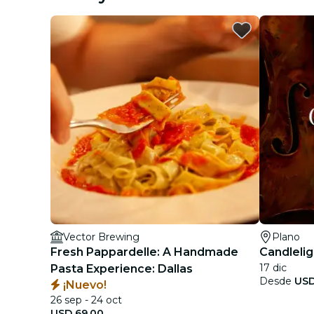
Vector Brewing
Plano
Fresh Pappardelle: A Handmade
Candlelig
17 dic
Pasta Experience: Dallas
Desde
USD
¡Nuevo!
26 sep - 24 oct
USD 69.00