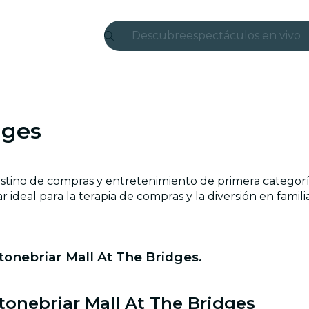
Descubre
espectáculos en vivo
Madrid
candlelight
dges
Londres
experiencias y ciudad
destino de compras y entretenimiento de primera categorí
São Paulo
ideal para la terapia de compras y la diversión en familia
exposiciones
Seúl
onebriar Mall At The Bridges.
recorridos por la ciud
tonebriar Mall At The Bridges
conciertos