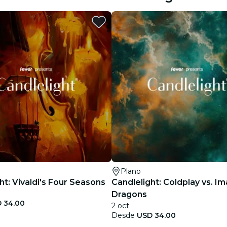
restaurantes
cine
Plano
ht: Vivaldi's Four Seasons
Candlelight: Coldplay vs. I
Dragons
 34.00
2 oct
Desde
USD 34.00