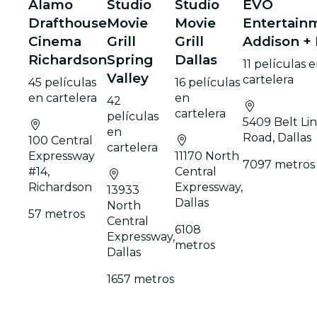
Alamo
Studio
Studio
EVO
Drafthouse
Movie
Movie
Entertain
Cinema
Grill
Grill
Addison +
Richardson
Spring
Dallas
11 películas 
Valley
cartelera
45 películas
16 películas
en cartelera
en
42
cartelera
películas
5409 Belt Li
en
Road, Dallas
100 Central
cartelera
Expressway
11170 North
7097 metros
#14,
Central
Richardson
Expressway,
13933
Dallas
North
57 metros
Central
6108
Expressway,
metros
Dallas
1657 metros