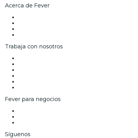
Acerca de Fever
Prensa
Únete al equipo
Tarjetas Regalo
Centro de asistencia
Trabaja con nosotros
Gestiona tu evento
Publica tu evento
Eventos y beneficios para empresas
Programa de Afiliados
Programa de embajadores e influencers
Colaboraciones de marca
Fever para negocios
Eventos privados y boletos de grupo
Beneficios corporativos
Tarjetas y cupones de regalo corporativos
Síguenos