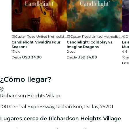
Custer Road United Methodist Church
Custer Road United Methodist Church
Da
Candlelight: Vivaldi's Four
Candlelight: Coldplay vs.
La 
Seasons
Imagine Dragons
Mue
17 dic
2 oct
4.6
Desde
USD 34.00
Desde
USD 34.00
16 a
Des
¿Cómo llegar?
Richardson Heights Village
100 Central Expressway, Richardson, Dallas, 75201
Lugares cerca de Richardson Heights Village