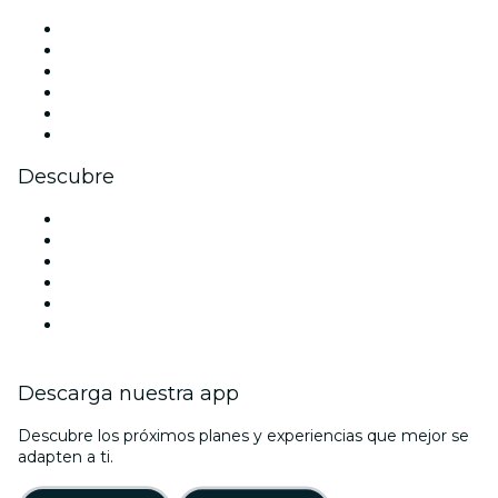
Facebook
X (Twitter)
Instagram
TikTok
LinkedIn
Youtube
Descubre
Locales y espacios de eventos en Dallas
Estados Unidos
Hoy
Mañana
Esta semana
Este fin de semana
Descarga nuestra app
Descubre los próximos planes y experiencias que mejor se
adapten a ti.