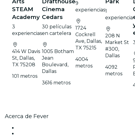
Arts
Drafthouse
Park
9
STEAM
Cinema
experiencias
1
Academy
Cedars
experiencia
3
30 películas
1724
experiencias
en cartelera
Cockrell
208 N
Ave, Dallas,
Market St
TX 75215
#300,
414 W Davis
1005 Botham
Dallas
St, Dallas,
Jean
4004
TX 75208
Boulevard,
metros
4092
Dallas
metros
101 metros
3616 metros
Acerca de Fever
Prensa
Únete al equipo