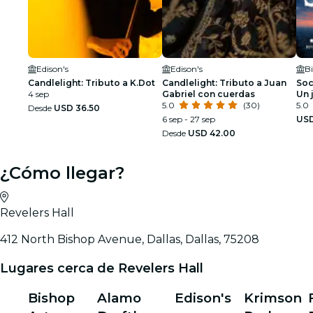
Edison's
Edison's
B
Candlelight: Tributo a K.Dot
Candlelight: Tributo a Juan
Soc
4 sep
Gabriel con cuerdas
Un 
5.0
(30)
urb
5.0
Desde
USD 36.50
6 sep - 27 sep
USD
Desde
USD 42.00
¿Cómo llegar?
Revelers Hall
412 North Bishop Avenue, Dallas, Dallas, 75208
Lugares cerca de Revelers Hall
Bishop
Alamo
Edison's
Krimson