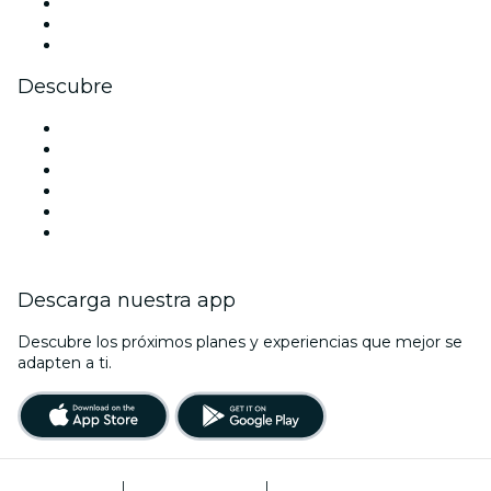
TikTok
LinkedIn
Youtube
Descubre
Locales y espacios de eventos en Dallas
Estados Unidos
Hoy
Mañana
Esta semana
Este fin de semana
Descarga nuestra app
Descubre los próximos planes y experiencias que mejor se
adapten a ti.
Términos de uso
|
Política de privacidad
|