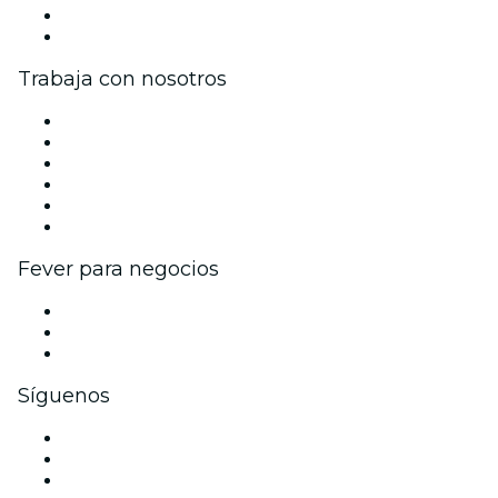
Tarjetas Regalo
Centro de asistencia
Trabaja con nosotros
Gestiona tu evento
Publica tu evento
Eventos y beneficios para empresas
Programa de Afiliados
Programa de embajadores e influencers
Colaboraciones de marca
Fever para negocios
Eventos privados y boletos de grupo
Beneficios corporativos
Tarjetas y cupones de regalo corporativos
Síguenos
Facebook
X (Twitter)
Instagram