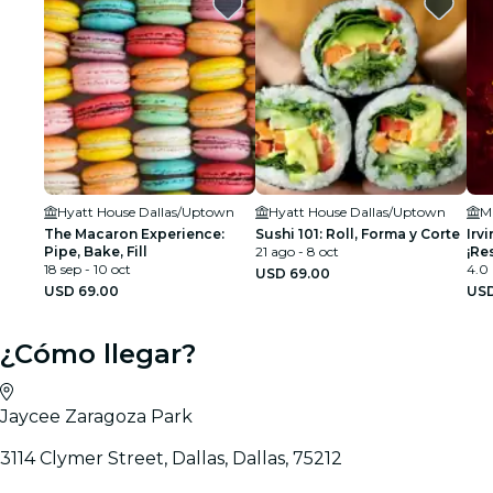
Hyatt House Dallas/Uptown
Hyatt House Dallas/Uptown
Ma
The Macaron Experience:
Sushi 101: Roll, Forma y Corte
Irv
Pipe, Bake, Fill
21 ago - 8 oct
¡Re
18 sep - 10 oct
4.0
USD 69.00
USD 69.00
USD
¿Cómo llegar?
Jaycee Zaragoza Park
3114 Clymer Street, Dallas, Dallas, 75212