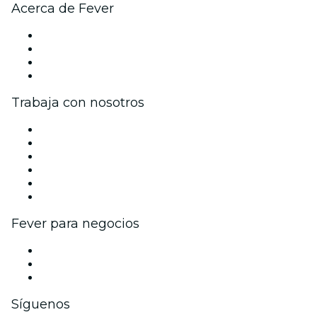
Acerca de Fever
Prensa
Únete al equipo
Tarjetas Regalo
Centro de asistencia
Trabaja con nosotros
Gestiona tu evento
Publica tu evento
Eventos y beneficios para empresas
Programa de Afiliados
Programa de embajadores e influencers
Colaboraciones de marca
Fever para negocios
Eventos privados y boletos de grupo
Beneficios corporativos
Tarjetas y cupones de regalo corporativos
Síguenos