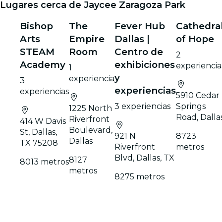
Lugares cerca de Jaycee Zaragoza Park
Bishop
The
Fever Hub
Cathedra
Arts
Empire
Dallas |
of Hope
STEAM
Room
Centro de
2
Academy
exhibiciones
experiencia
1
y
experiencia
3
experiencias
experiencias
5910 Cedar
3 experiencias
Springs
1225 North
Road, Dalla
Riverfront
414 W Davis
Boulevard,
St, Dallas,
921 N
8723
Dallas
TX 75208
Riverfront
metros
Blvd, Dallas, TX
8127
8013 metros
metros
8275 metros