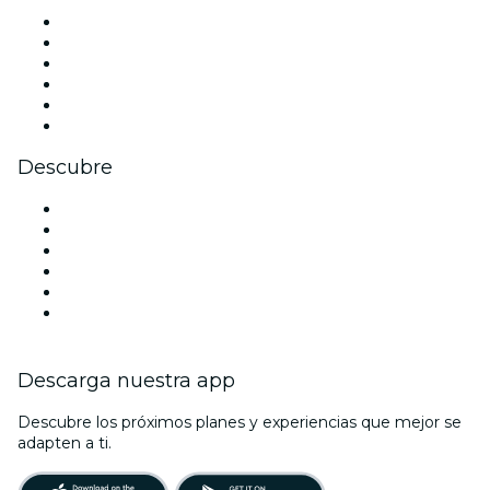
Facebook
X (Twitter)
Instagram
TikTok
LinkedIn
Youtube
Descubre
Locales y espacios de eventos en Dallas
Estados Unidos
Hoy
Mañana
Esta semana
Este fin de semana
Descarga nuestra app
Descubre los próximos planes y experiencias que mejor se
adapten a ti.