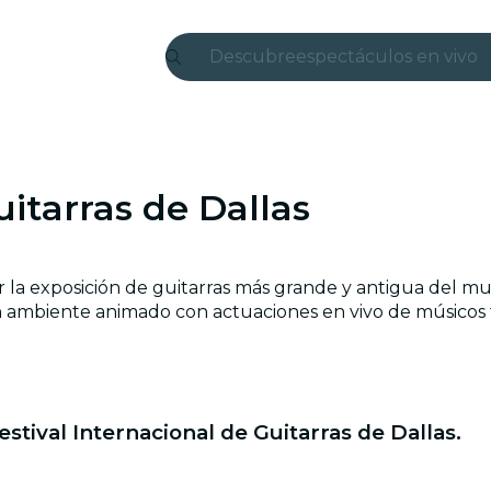
Descubre
espectáculos en vivo
Madrid
candlelight
uitarras de Dallas
Londres
experiencias y ciudad
 ser la exposición de guitarras más grande y antigua del
São Paulo
 un ambiente animado con actuaciones en vivo de músicos 
exposiciones
Seúl
tival Internacional de Guitarras de Dallas.
recorridos por la ciud
conciertos