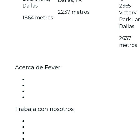
Dallas, TX
Dallas
2365
2237 metros
Victory
1864 metros
Park La
Dallas
2637
metros
Acerca de Fever
Prensa
Únete al equipo
Tarjetas Regalo
Centro de asistencia
Trabaja con nosotros
Gestiona tu evento
Publica tu evento
Eventos y beneficios para empresas
Programa de Afiliados