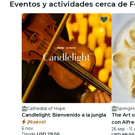
Eventos y actividades cerca de Fe
Cathedral of Hope
Candlelight: Bienvenido a la jungla
The Art o
¡Nuevo!
con Alfre
6 nov
26 sep - 11 
Desde
USD 29.00
USD 69.00