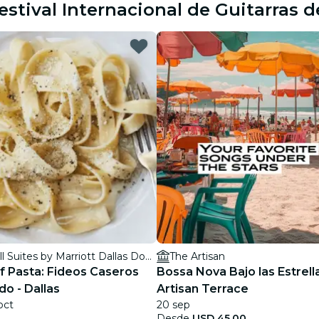
stival Internacional de Guitarras d
restaurantes
cine
SpringHill Suites by Marriott Dallas Downtown/West End
The Artisan
f Pasta: Fideos Caseros
Bossa Nova Bajo las Estrella
do - Dallas
Artisan Terrace
oct
20 sep
Desde
USD 45.00