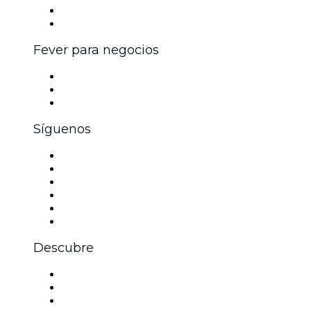
Programa de embajadores e influencers
Colaboraciones de marca
Fever para negocios
Eventos privados y boletos de grupo
Beneficios corporativos
Tarjetas y cupones de regalo corporativos
Síguenos
Facebook
X (Twitter)
Instagram
TikTok
LinkedIn
Youtube
Descubre
Locales y espacios de eventos en Dallas
Estados Unidos
Hoy