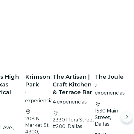
as High
Krimson
The Artisan |
The Joule
xas
Park
Craft Kitchen
4
rical
& Terrace Bar
experiencias
1
experiencia
4 experiencias
1530 Main
Street,
208 N
2330 Flora Street
Dallas
Market St
#200, Dallas
 Ave.,
#300,