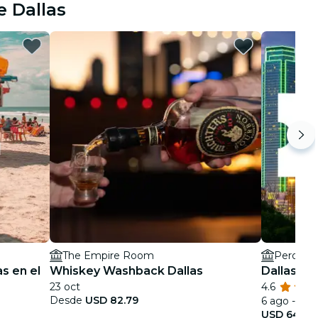
e Dallas
The Empire Room
Perot M
s en el
Whiskey Washback Dallas
Dallas Ci
23 oct
4.6
Desde
USD 82.79
6 ago - 1 oc
USD 64.00