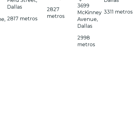
Field Street,
Dallas
3699
Dallas
2827
3311 metros
McKinney
metros
2817 metros
ne,
Avenue,
Dallas
2998
metros