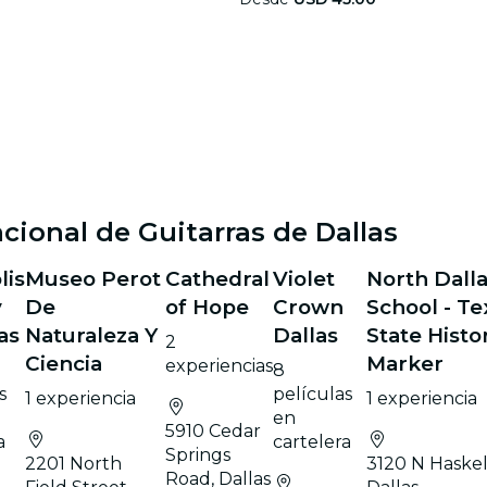
acional de Guitarras de Dallas
lis
Museo Perot
Cathedral
Violet
North Dall
y
De
of Hope
Crown
School - Te
as
Naturaleza Y
Dallas
State Histo
2
Ciencia
Marker
experiencias
8
s
películas
1 experiencia
1 experiencia
en
5910 Cedar
a
cartelera
Springs
2201 North
3120 N Haskell
Road, Dallas