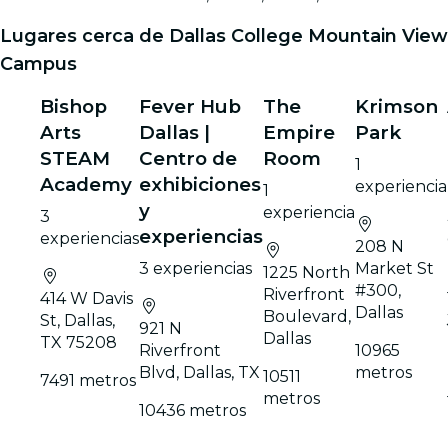
Lugares cerca de Dallas College Mountain View
Campus
Bishop
Fever Hub
The
Krimson
Arts
Dallas |
Empire
Park
STEAM
Centro de
Room
1
Academy
exhibiciones
experiencia
1
y
experiencia
3
experiencias
experiencias
208 N
3 experiencias
Market St
1225 North
#300,
Riverfront
414 W Davis
Dallas
Boulevard,
St, Dallas,
921 N
Dallas
TX 75208
Riverfront
10965
Blvd, Dallas, TX
metros
10511
7491 metros
metros
10436 metros