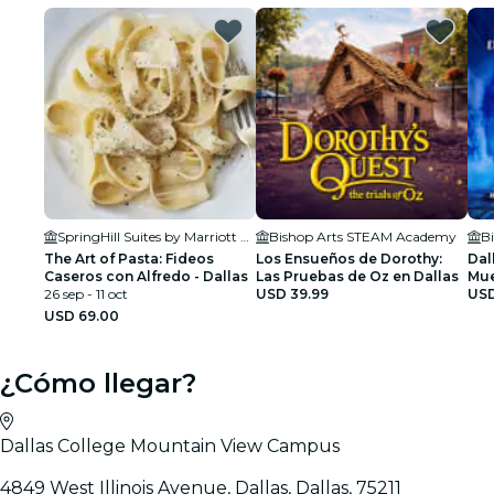
SpringHill Suites by Marriott Dallas Downtown/West End
Bishop Arts STEAM Academy
B
The Art of Pasta: Fideos
Los Ensueños de Dorothy:
Dal
Caseros con Alfredo - Dallas
Las Pruebas de Oz en Dallas
Mue
26 sep - 11 oct
USD 39.99
USD
USD 69.00
¿Cómo llegar?
Dallas College Mountain View Campus
4849 West Illinois Avenue, Dallas, Dallas, 75211