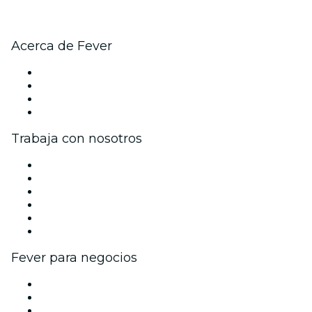
Acerca de Fever
Prensa
Únete al equipo
Tarjetas Regalo
Centro de asistencia
Trabaja con nosotros
Gestiona tu evento
Publica tu evento
Eventos y beneficios para empresas
Programa de Afiliados
Programa de embajadores e influencers
Colaboraciones de marca
Fever para negocios
Eventos privados y boletos de grupo
Beneficios corporativos
Tarjetas y cupones de regalo corporativos