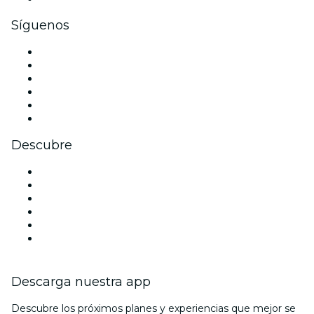
Síguenos
Facebook
X (Twitter)
Instagram
TikTok
LinkedIn
Youtube
Descubre
Locales y espacios de eventos en Dallas
Estados Unidos
Hoy
Mañana
Esta semana
Este fin de semana
Descarga nuestra app
Descubre los próximos planes y experiencias que mejor se