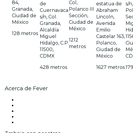
84,
Col,
de
estatua de
s/n
Granada,
Polanco III
Cuernavaca
Abraham
Po
Ciudad de
Sección,
s/n, Col.
Lincoln,
Sec
México
Ciudad de
Granada,
Avenida
Mi
México
Alcaldía
Emilio
Hid
128 metros
Miguel
Castelar 163,
115
1212
Hidalgo, C.P.
Polanco,
Ci
metros
11500,
Ciudad de
Mé
CDMX
México
CD
428 metros
1627 metros
17
Acerca de Fever
Prensa
Únete al equipo
Becas de Excelencia Fever
Tarjetas Regalo
Centro de asistencia