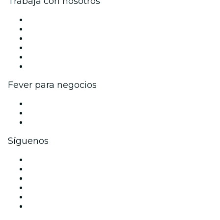
Trabaja con nosotros
Gestiona tu evento
Publica tu evento
Eventos y beneficios para empresas
Programa de Afiliados
Programa de embajadores e influencers
Colaboraciones de marca
Fever para negocios
Eventos privados y boletos de grupo
Beneficios corporativos
Tarjetas y cupones de regalo corporativos
Síguenos
Facebook
X (Twitter)
Instagram
TikTok
LinkedIn
Youtube