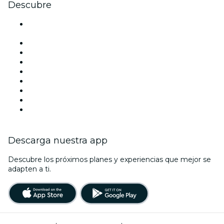
Descubre
Locales y espacios de eventos en Ciudad de México -
CDMX
México
Hoy
Mañana
Esta semana
Este fin de semana
Halloween
San Valentín
Navidad
Descarga nuestra app
Descubre los próximos planes y experiencias que mejor se
adapten a ti.