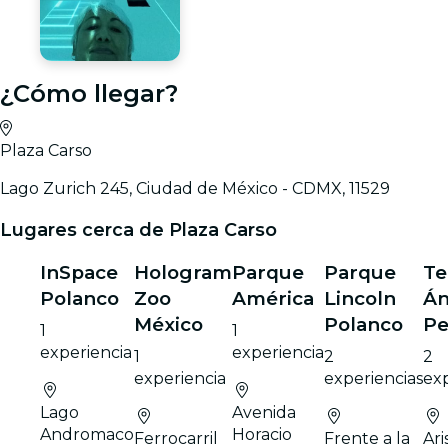
¿Cómo llegar?
Plaza Carso
Lago Zurich 245, Ciudad de México - CDMX, 11529
Lugares cerca de Plaza Carso
InSpace
Hologram
Parque
Parque
Te
Polanco
Zoo
América
Lincoln
Án
México
Polanco
Pe
1
1
experiencia
experiencia
1
2
2
experiencia
experiencias
exp
Lago
Avenida
Andromaco
Horacio
Ferrocarril
Frente a la
Ari