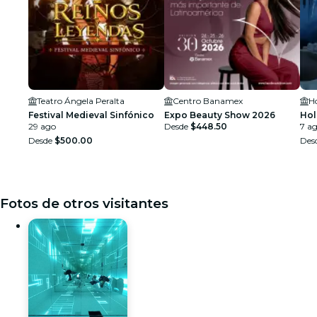
Teatro Ángela Peralta
Centro Banamex
H
Festival Medieval Sinfónico
Expo Beauty Show 2026
Ho
29 ago
Desde
$448.50
7 ag
Desde
$500.00
Des
Fotos de otros visitantes