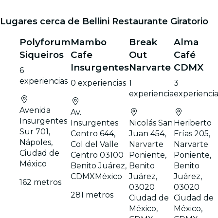
Lugares cerca de Bellini Restaurante Giratorio
Polyforum
Mambo
Break
Alma
Siqueiros
Cafe
Out
Café
Insurgentes
Narvarte
CDMX
6
experiencias
0 experiencias
1
3
experiencia
experiencia
Avenida
Av.
Insurgentes
Insurgentes
Nicolás San
Heriberto
Sur 701,
Centro 644,
Juan 454,
Frías 205,
Nápoles,
Col del Valle
Narvarte
Narvarte
Ciudad de
Centro 03100
Poniente,
Poniente,
México
Benito Juárez,
Benito
Benito
CDMXMéxico
Juárez,
Juárez,
162 metros
03020
03020
281 metros
Ciudad de
Ciudad de
México,
México,