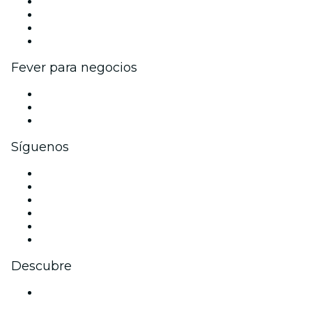
Eventos y beneficios para empresas
Programa de Afiliados
Programa de embajadores e influencers
Colaboraciones de marca
Fever para negocios
Eventos privados y boletos de grupo
Beneficios corporativos
Tarjetas y cupones de regalo corporativos
Síguenos
Facebook
X (Twitter)
Instagram
TikTok
LinkedIn
Youtube
Descubre
Locales y espacios de eventos en Ciudad de México -
CDMX