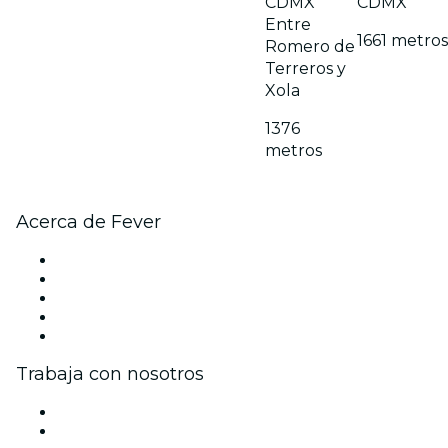
CDMX
CDMX
Entre
1661 metros
Romero de
Terreros y
Xola
1376
metros
Acerca de Fever
Prensa
Únete al equipo
Becas de Excelencia Fever
Tarjetas Regalo
Centro de asistencia
Trabaja con nosotros
Gestiona tu evento
Publica tu evento