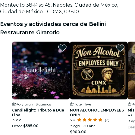
Montecito 38-Piso 45, Nápoles, Ciudad de México,
Ciudad de México - CDMX, 03810
Eventos y actividades cerca de Bellini
Restaurante Giratorio
Polyforum Siqueiros
Hotel Hive
P
Candlelight: Tributo a Dua
NON ALCOHOL EMPLOYEES
Mis
Lipa
ONLY
4.6
19 dic
5.0
(2)
8 ag
Desde
$595.00
8 ago - 30 abr
Des
$900.00