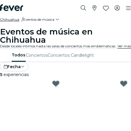
Chihuahua
Eventos de música
Eventos de música en
Chihuahua
Desde locales íntimos hasta las salas de conciertos más emblemáticas de la ciudad, Chihuahua vive al son de la música y ofrece una variada gama de eventos para todos los gustos y estilos.
Ver más
Todos
Conciertos
Conciertos Candlelight
Fecha
5
experiencias