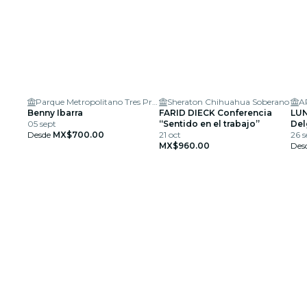
Parque Metropolitano Tres Presas el Rejón
Sheraton Chihuahua Soberano
A
Benny Ibarra
FARID DIECK Conferencia
LUN
05 sept
“Sentido en el trabajo”
Del
Desde
MX$700.00
21 oct
26 s
MX$960.00
Des