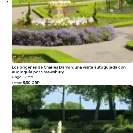
Los orígenes de Charles Darwin: una visita autoguiada con
audioguía por Shrewsbury
6 ago - 2 feb
Desde
5,50 GBP