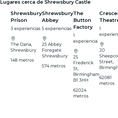
Lugares cerca de Shrewsbury Castle
Shrewsbury
Shrewsbury
The
Cresce
Prison
Abbey
Button
Theatr
Factory
3 experiencias
5 experiencias
1
experien
1
experiencia
The Dana,
25 Abbey
Shrewsbury
Foregate
20
Shrewsbury
Sheepco
25
148 metros
Street,
Frederick
574 metros
Birming
St,
Birmingham
62081
B1 3HH
metros
62024
metros