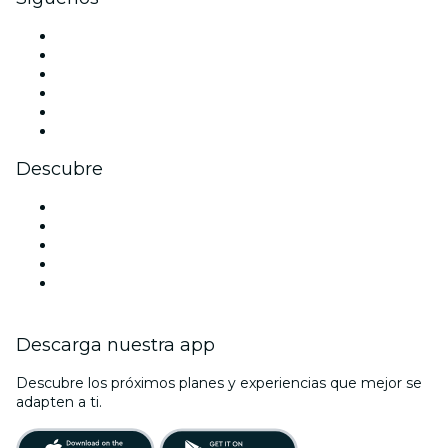
Facebook
X (Twitter)
Instagram
TikTok
LinkedIn
Youtube
Descubre
Locales y espacios de eventos en Birmingham
Hoy
Mañana
Esta semana
Este fin de semana
Descarga nuestra app
Descubre los próximos planes y experiencias que mejor se
adapten a ti.