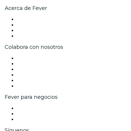
Acerca de Fever
Prensa
Únete al equipo
Tarjetas Regalo
Centro de asistencia
Colabora con nosotros
Gestiona tu evento
Publica tu evento
Eventos y beneficios para empresas
Programa de Afiliados
Programa de embajadores e influencers
Colaboraciones de marca
Fever para negocios
Eventos privados y entradas de grupo
Beneficios corporativos
Tarjetas y cupones de regalo corporativos
Síguenos