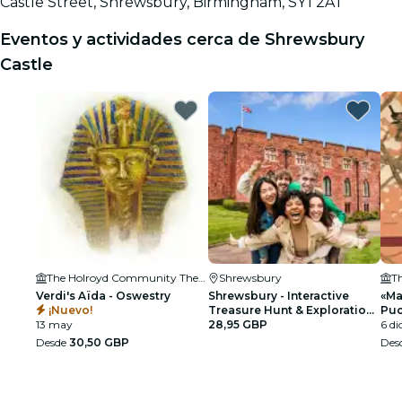
Castle Street, Shrewsbury, Birmingham, SY1 2AT
Eventos y actividades cerca de Shrewsbury
Castle
The Holroyd Community Theatre
Shrewsbury
Verdi's Aïda - Oswestry
Shrewsbury - Interactive
«Ma
¡Nuevo!
Treasure Hunt & Exploration
Puc
13 may
Game for up to 5
28,95 GBP
6 di
Desde
30,50 GBP
Des